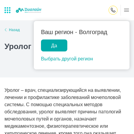
Закрыть поиск
Назад
Ваш регион -
Волгоград
Уролог
Да
Лаборатории
Центр помощи
Популярные запросы
на дому
Выбрать другой регион
Прием гинеколога
Прием оториноларинголога
Прием дерматолога
Уролог – врач, специализирующийся на выявлении,
Прием гастроэнтеролога
лечении и профилактике заболеваний мочеполовой
системы. С помощью специальных методов
Прием офтальмолога
обследования, уролог выявляет причины патологий
Прием уролога
мочеполовых путей и органов, назначает
медикаментозное, физиотерапевтическое или
Прием хирурга
хирургическое лечение, кроме того она оказывает