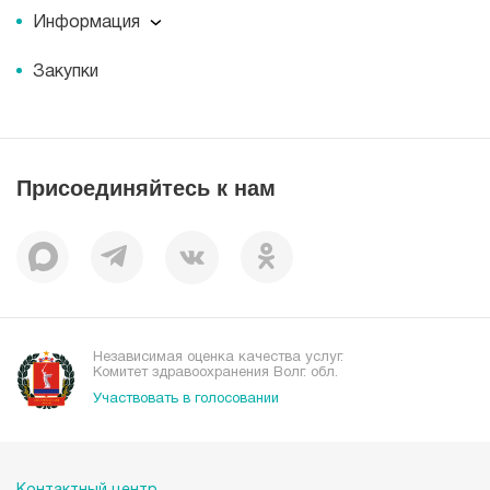
Пресс-центр
История
Информация
Новости
Корпоративная социальная ответственность
Информация
Журнал для пациентов «МЕДСИ СЕГОДНЯ»
Документы
Закупки
Справочник направлений
Статьи
Лицензии
Справочник заболеваний
Вакансии
Наши преимущества
Присоединяйтесь к нам
Пациентам
Отзывы
Независимая оценка качества услуг.
Комитет здравоохранения Волг. обл.
Участвовать в голосовании