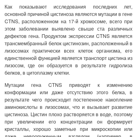
Как показывают исследования последних лет,
основной причиной цистиноза являются мутации в гене
CTNS, расположенном на 17-й хромосоме, всего при
этом заболевании выявлено свыше ста различных
дефектов гена. Продуктом экспрессии CTNS является
трансмембранный белок цистинозин, расположенный в
лизосомах практически всех клеток организма, его
единственной функцией является транспорт цистина из
лизосом, где он образуется в результате гидролиза
белков, в цитоплазму клетки.
Мутации гена CTNS приводят к изменению
конформации или даже отсутствию этого белка, в
результате чего происходит постепенное накопление
аминокислоты в лизосомах, что и вызывает развитие
цистиноза. Цистин плохо растворяется в воде, поэтому
при увеличении его концентрации он формирует
кристаллы, хорошо заметные при микроскопии или
даже невооруженным взглядом (например, в