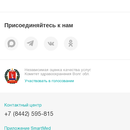
Статьи
Лицензии
Справочник заболеваний
Вакансии
Наши преимущества
Присоединяйтесь к нам
Пациентам
Отзывы
Независимая оценка качества услуг.
Комитет здравоохранения Волг. обл.
Участвовать в голосовании
Контактный центр
+7 (8442) 595-815
Приложение SmartMed