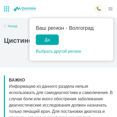
Закрыть поиск
Назад
Ваш регион -
Волгоград
Цистиноз
Да
Лаборатории
Центр помощи
Популярные запросы
на дому
Выбрать другой регион
Прием гинеколога
Прием оториноларинголога
Прием дерматолога
ВАЖНО
Прием гастроэнтеролога
Информацию из данного раздела нельзя
Прием офтальмолога
использовать для самодиагностики и самолечения. В
случае боли или иного обострения заболевания
Прием уролога
диагностические исследования должен назначать
Прием хирурга
только лечащий врач. Для постановки диагноза и