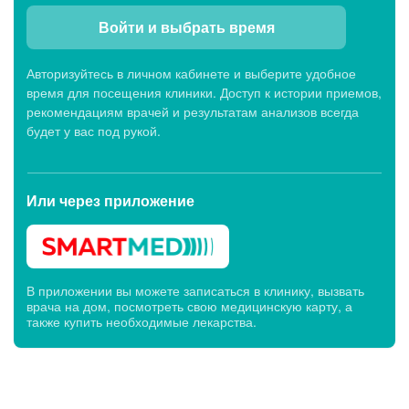
Войти и выбрать время
Показать еще (5)
Авторизуйтесь в личном кабинете и выберите удобное
время для посещения клиники. Доступ к истории приемов,
Клиники первичного приема
рекомендациям врачей и результатам анализов всегда
будет у вас под рукой.
Клиника МЕДСИ-ДИАЛАЙН, ул. 50-лет Октября,
27
Или через
Будни: c 07:00 до 20:00, Сб: c 07:00 до 19:00,
приложение
Вс: c 07:45 до 14:00
В приложении вы можете записаться в клинику, вызвать
Клиника МЕДСИ-ДИАЛАЙН, ул. Германа Титова,
врача на дом, посмотреть свою медицинскую карту, а
10Б
также купить необходимые лекарства.
Будни: c 07:00 до 20:00, Сб: c 07:00 до 19:00,
Вс: c 07:45 до 15:00