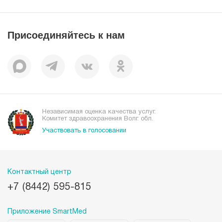
Справочник заболеваний
Вакансии
Наши преимущества
Присоединяйтесь к нам
Пациентам
Отзывы
Независимая оценка качества услуг.
Комитет здравоохранения Волг. обл.
Участвовать в голосовании
Контактный центр
+7 (8442) 595-815
Приложение SmartMed