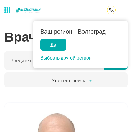
Закрыть поиск
Врачи
Ваш регион -
Волгоград
Да
Лаборатории
Центр помощи
Популярные запросы
на дому
Выбрать другой регион
Прием гинеколога
Прием оториноларинголога
Уточнить поиск
Прием дерматолога
Прием гастроэнтеролога
Прием офтальмолога
Прием уролога
Прием хирурга