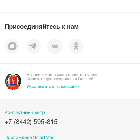
Лицензии
Справочник заболеваний
Вакансии
Наши преимущества
Присоединяйтесь к нам
Пациентам
Отзывы
Независимая оценка качества услуг.
Комитет здравоохранения Волг. обл.
Участвовать в голосовании
Контактный центр
+7 (8442) 595-815
Приложение SmartMed