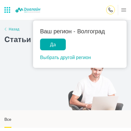
Закрыть поиск
Назад
Ваш регион -
Волгоград
Cтатьи
Да
Лаборатории
Центр помощи
Популярные запросы
на дому
Выбрать другой регион
Прием гинеколога
Прием оториноларинголога
Прием дерматолога
Прием гастроэнтеролога
Прием офтальмолога
Прием уролога
Все
Прием хирурга