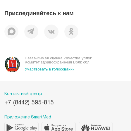
Наши преимущества
Присоединяйтесь к нам
Пациентам
Отзывы
Независимая оценка качества услуг.
Комитет здравоохранения Волг. обл.
Участвовать в голосовании
Контактный центр
+7 (8442) 595-815
Приложение SmartMed