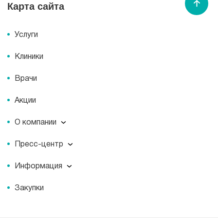
Карта сайта
Спасибо МЕДСИ
Услуги
Клиники
Врачи
Акции
О компании
О компании
Пресс-центр
Миссия
Пресс-центр
История
Информация
Новости
Корпоративная социальная ответственность
Информация
Журнал для пациентов «МЕДСИ СЕГОДНЯ»
Документы
Закупки
Справочник направлений
Статьи
Лицензии
Справочник заболеваний
Вакансии