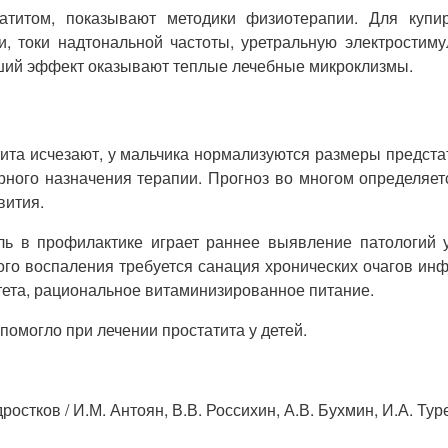
атитом, показывают методики физиотерапии. Для купир
 токи надтональной частоты, уретральную электростиму
ший эффект оказывают теплые лечебные микроклизмы.
ита исчезают, у мальчика нормализуются размеры предста
рного назначения терапии. Прогноз во многом определяе
вития.
оль в профилактике играет раннее выявление патологий 
ного воспаления требуется санация хронических очагов и
ета, рациональное витаминизированное питание.
помогло при лечении простатита у детей.
стков / И.М. Антоян, В.В. Россихин, А.В. Бухмин, И.А. Тур