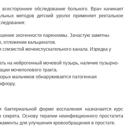
т всестороннее обследование больного. Врач начинает
льных методов детский уролог применяет ректальное
следования:
вышение эхогенности паренхимы. Зачастую заметны
в, отложение кальцинатов.
 слизистой мочеиспускательного канала. Изредка у
ать на нейрогенный мочевой пузырь, наличие пузырно-
ации мочеполового тракта.
торых мальчиков обнаруживается патогенная
офлору.
и бактериальной форме воспаления назначается курс
 секрета. Основу терапии неинфекционного простатита
каменты для улучшения кровообращения в простате.