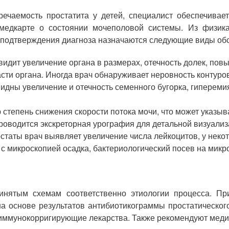
ечаемость простатита у детей, специалист обеспечивае
едкарте о состоянии мочеполовой системы. Из физика
я подтверждения диагноза назначаются следующие виды об
видит увеличение органа в размерах, отечность долек, по
асти органа. Иногда врач обнаруживает неровность контуро
идны увеличение и отечность семенного бугорка, гиперемия
степень снижения скорости потока мочи, что может указыв
роводится экскреторная урография для детальной визуализ
статы врач выявляет увеличение числа лейкоцитов, у неко
с микроскопией осадка, бактериологический посев на микр
инятым схемам соответственно этиологии процесса. Пр
а основе результатов антибиотикограммы простатического
иммунокорригирующие лекарства. Также рекомендуют меди