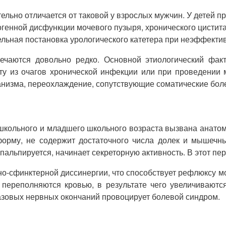
тельно отличается от таковой у взрослых мужчин. У детей
огенной дисфункции мочевого пузыря, хронического цисти
льная постановка урологического катетера при неэффекти
ечаются довольно редко. Основной этиологический факт
ту из очагов хронической инфекции или при проведении 
анизма, переохлаждение, сопутствующие соматические бол
школьного и младшего школьного возраста вызвана анато
орму, не содержит достаточного числа долек и мышечны
пальпируется, начинает секреторную активность. В этот пе
но-сфинктерной диссинергии, что способствует рефлюксу мо
ы переполняются кровью, в результате чего увеличиваютс
азовых нервных окончаний провоцирует болевой синдром.