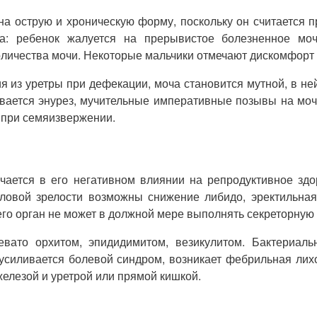
 на острую и хроническую форму, поскольку он считается
на: ребенок жалуется на прерывистое болезненное мо
оличества мочи. Некоторые мальчики отмечают дискомфорт 
 из уретры при дефекации, моча становится мутной, в не
вается энурез, мучительные императивные позывы на моч
 при семяизвержении.
чается в его негативном влиянии на репродуктивное здо
ловой зрелости возможны снижение либидо, эректильная
го орган не может в должной мере выполнять секреторную
вато орхитом, эпидидимитом, везикулитом. Бактериаль
усиливается болевой синдром, возникает фебрильная лих
елезой и уретрой или прямой кишкой.