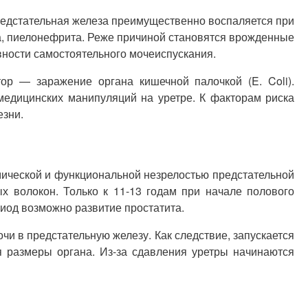
 предстательная железа преимущественно воспаляется при
та, пиелонефрита. Реже причиной становятся врожденные
вности самостоятельного мочеиспускания.
ор — заражение органа кишечной палочкой (E. Coli).
медицинских манипуляций на уретре. К факторам риска
езни.
мической и функциональной незрелостью предстательной
х волокон. Только к 11-13 годам при начале полового
риод возможно развитие простатита.
чи в предстательную железу. Как следствие, запускается
я размеры органа. Из-за сдавления уретры начинаются