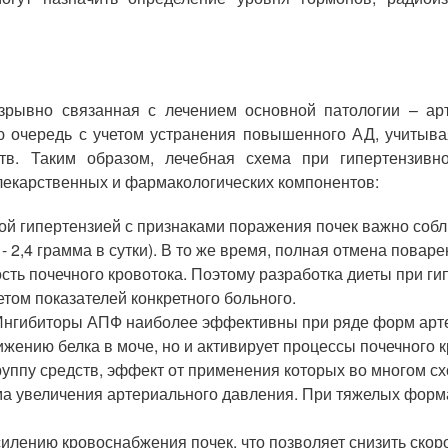
зрывно связанная с лечением основной патологии – ар
ю очередь с учетом устранения повышенного АД, учитыва
тв. Таким образом, лечебная схема при гипертензив
елекарственных и фармакологических компонентов:
й гипертензией с признаками поражения почек важно соб
- 2,4 грамма в сутки). В то же время, полная отмена пова
ность почечного кровотока. Поэтому разработка диеты при
том показателей конкретного больного.
нгибиторы АПФ наиболее эффективны при ряде форм арте
жению белка в моче, но и активирует процессы почечного к
уппу средств, эффект от применения которых во многом сх
зма увеличения артериального давления. При тяжелых фор
силению кровоснабжения почек, что позволяет снизить ско