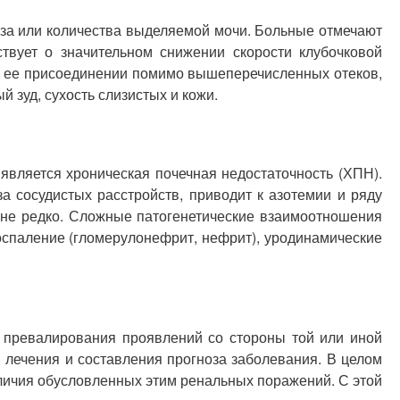
еза или количества выделяемой мочи. Больные отмечают
вует о значительном снижении скорости клубочковой
ри ее присоединении помимо вышеперечисленных отеков,
 зуд, сухость слизистых и кожи.
вляется хроническая почечная недостаточность (ХПН).
 сосудистых расстройств, приводит к азотемии и ряду
йне редко. Сложные патогенетические взаимоотношения
оспаление (гломерулонефрит, нефрит), уродинамические
 превалирования проявлений со стороны той или иной
 лечения и составления прогноза заболевания. В целом
аличия обусловленных этим ренальных поражений. С этой