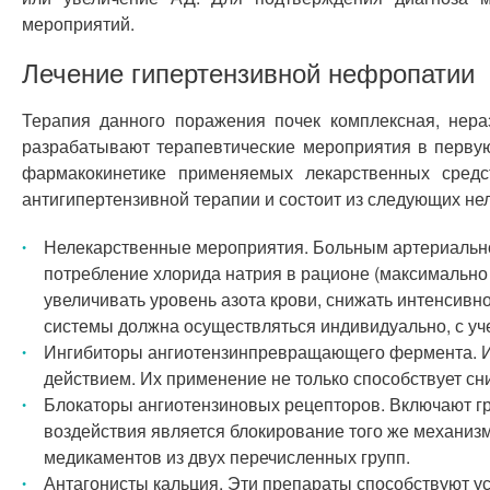
мероприятий.
Лечение гипертензивной нефропатии
Терапия данного поражения почек комплексная, нера
разрабатывают терапевтические мероприятия в перву
фармакокинетике применяемых лекарственных средс
антигипертензивной терапии и состоит из следующих н
Нелекарственные мероприятия. Больным артериально
потребление хлорида натрия в рационе (максимально 
увеличивать уровень азота крови, снижать интенсив
системы должна осуществляться индивидуально, с уче
Ингибиторы ангиотензинпревращающего фермента. И
действием. Их применение не только способствует сни
Блокаторы ангиотензиновых рецепторов. Включают гр
воздействия является блокирование того же механи
медикаментов из двух перечисленных групп.
Антагонисты кальция. Эти препараты способствуют у