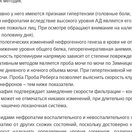
 методик:
давно у него имеются признаки гипертензии (головные боли,
 нефропатии вследствие высокого уровня АД является его 
олее пожилых лиц. При осмотре обращают внимание на налич
 половину дня).
тологических изменений нефрогенного генеза в крови не 
ижение уровня общего белка, гипорегенеративная анемия, 
енность протеинурии напрямую зависит от степени поврежде
ивным методом является проба мочи по мочи по Зимницко
е дневного и ночного объема мочи. При гипертензивной не
очи. Проба Проба Реберга позволяет выяснить скорость кл
нефронов – тем ниже показатели.
рафия подтверждает замедление скорости фильтрации – ко
может не отмечаться никаких изменений, при длительно 
я чашечно-лоханочная система.
идами нефропатии воспалительного и невоспалительного 
ию от других схожих состояний, поскольку достоверно н
гут назначить определение уровня гормонов, радиоиз