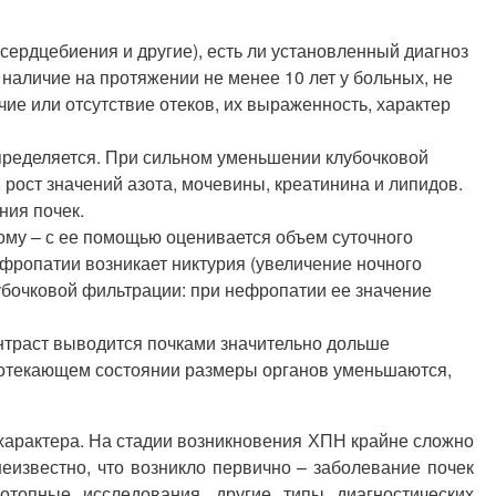
 сердцебиения и другие), есть ли установленный диагноз
наличие на протяжении не менее 10 лет у больных, не
ие или отсутствие отеков, их выраженность, характер
определяется. При сильном уменьшении клубочковой
рост значений азота, мочевины, креатинина и липидов.
ния почек.
му – с ее помощью оценивается объем суточного
фропатии возникает никтурия (увеличение ночного
убочковой фильтрации: при нефропатии ее значение
нтраст выводится почками значительно дольше
протекающем состоянии размеры органов уменьшаются,
характера. На стадии возникновения ХПН крайне сложно
еизвестно, что возникло первично – заболевание почек
отопные исследования, другие типы диагностических