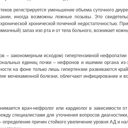
отеков регистрируется уменьшение объема суточного диур
ании, иногда возможны ложные позывы. Это свидетельст
 с хронической хронической почечной недостаточностью. П
ачный) запах изо рта и от тела больного, возникает кожный
в – закономерным исходом) гипертензивной нефропатии я
ональных единиц почки – нефронов и ишемии органа из-за
ости на фоне только лишь гипертензии развиваются кра
итие мочекаменной болезни, облегчают инфицирование и в
нимается врач-нефролог или кардиолог в зависимости от
ежду специалистами для уточнения вопросов диагностики,
 – определение причин стойкого увеличение уровня АД и н