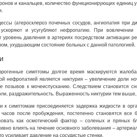
ронов и канальцев, количество функционирующих единиц у
и.
ессы (атеросклероз почечных сосудов, ангиопатия при ди
ускоряют и усугубляют нефропатию. При вовлечении 
 уровень давления в артериях посредством активации ре
ром, ухудшающим состояние больных с данной патологией.
и
ефрогенные симптомы долгое время маскируются жалоба
й нефропатией является никтурия – увеличение доли ночн
не позывов к мочеиспусканию. Следствием становится с
ли, раздражительность. Выраженность никтурии тем выше,
 к симптомам присоединяется задержка жидкости в орга
 часов после пробуждения, постепенно становятся все 
твовать как осмотический фактор – соленых и пряных бл
ивно влиять на течение основного заболевания – артериа
о усиливает давление на сосудистые стенки.