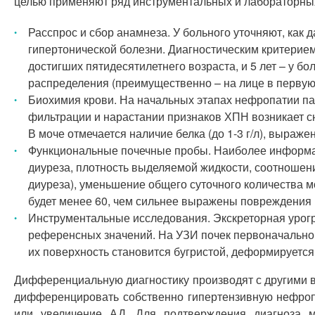
целью применяют ряд инструментальных и лабораторных
Расспрос и сбор анамнеза. У больного уточняют, как 
гипертонической болезни. Диагностическим критерием
достигших пятидесятилетнего возраста, и 5 лет – у б
распределения (преимущественно – на лице в первую
Биохимия крови. На начальных этапах нефропатии па
фильтрации и нарастании признаков ХПН возникает сн
В моче отмечается наличие белка (до 1-3 г/л), выраж
Функциональные почечные пробы. Наиболее информат
диуреза, плотность выделяемой жидкости, соотношени
диуреза), уменьшение общего суточного количества м
будет менее 60, чем сильнее выражены повреждения 
Инструментальные исследования. Экскреторная урог
референсных значений. На УЗИ почек первоначально 
их поверхность становится бугристой, деформируетс
Дифференциальную диагностику производят с другими в
дифференцировать собственно гипертензивную нефропат
или увеличение АД. Для подтверждения диагноза мо