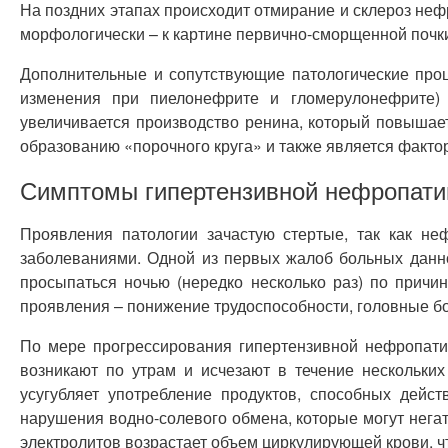
На поздних этапах происходит отмирание и склероз неф
морфологически – к картине первично-сморщенной почк
Дополнительные и сопутствующие патологические проц
изменения при пиелонефрите и гломерулонефрите) 
увеличивается производство ренина, который повышает
образованию «порочного круга» и также является факто
Симптомы гипертензивной нефропати
Проявления патологии зачастую стертые, так как н
заболеваниями. Одной из первых жалоб больных данно
просыпаться ночью (нередко несколько раз) по причи
проявления – понижение трудоспособности, головные бо
По мере прогрессирования гипертензивной нефропатии
возникают по утрам и исчезают в течение нескольких
усугубляет употребление продуктов, способных дейс
нарушения водно-солевого обмена, которые могут негат
электролитов возрастает объем циркулирующей крови, чт