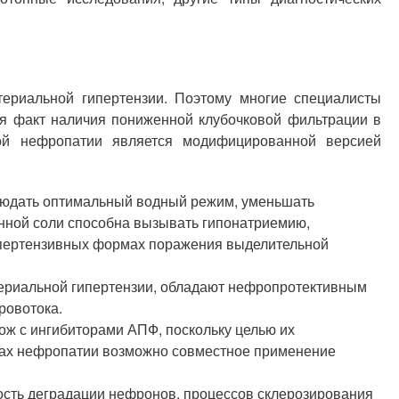
териальной гипертензии. Поэтому многие специалисты
я факт наличия пониженной клубочковой фильтрации в
ной нефропатии является модифицированной версией
людать оптимальный водный режим, уменьшать
ренной соли способна вызывать гипонатриемию,
 гипертензивных формах поражения выделительной
риальной гипертензии, обладают нефропротективным
ровотока.
ож с ингибиторами АПФ, поскольку целью их
мах нефропатии возможно совместное применение
рость деградации нефронов, процессов склерозирования