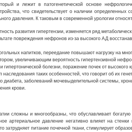
оторый и лежит в патогенетической основе нефрологи
тройства, что свидетельствует о наличии определенных 
ого давления. К таковым в современной урологии относят
тность развития гипертензии, изменяется ряд метаболичес
ультате повреждения нефронов из-за высокого АД восстан
огольных напитков, переедание повышают нагрузку на мно
ктором, увеличивающим вероятность гипертензивной нефро
и гипертонической болезни, поражение почек от высокого к
п наследования таких особенностей, что говорит об их гене
о диабета, заболеваний мочевыделительной системы, хрон
ения крови.
тии сложны и многообразны, что обуславливает богатую 
е артериальное давление негативно влияет на стенки п
 Это затрудняет питание почечной ткани, стимулирует обра