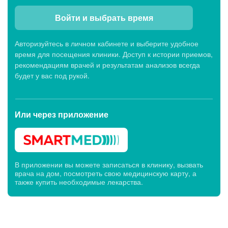
Войти и выбрать время
Показать еще (6)
Авторизуйтесь в личном кабинете и выберите удобное
время для посещения клиники. Доступ к истории приемов,
Детские клиники
рекомендациям врачей и результатам анализов всегда
будет у вас под рукой.
Клиника МЕДСИ-ДИАЛАЙН, б-р 30-летия
Победы, 72
Или через
Будни: c 07:00 до 20:00, Сб: c 07:00 до 19:00,
приложение
Вс: c 07:45 до 14:00
В приложении вы можете записаться в клинику, вызвать
врача на дом, посмотреть свою медицинскую карту, а
Клиники первичного приема
также купить необходимые лекарства.
Клиника МЕДСИ-ДИАЛАЙН, ул. 50-лет Октября,
27
Будни: c 07:00 до 20:00, Сб: c 07:00 до 19:00,