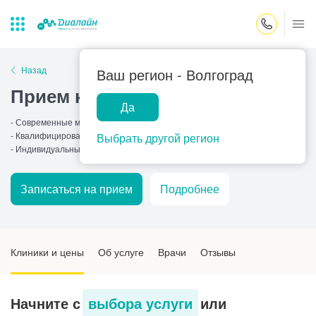
Закрыть поиск
Назад
Ваш регион -
Волгоград
Прием кардиолога
Да
Лаборатории
Центр помощи
Популярные запросы
- Современные методы лечения
на дому
- Квалифицированные специалисты
Выбрать другой регион
Прием гинеколога
- Индивидуальный подход
Прием оториноларинголога
Записаться на прием
Подробнее
Прием дерматолога
Прием гастроэнтеролога
Прием офтальмолога
Клиники и цены
Об услуге
Врачи
Отзывы
Прием уролога
Прием хирурга
Начните с
выбора услуги
или