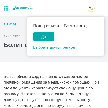
Закрыть поиск
Назад
Ваш регион -
Волгоград
17.09.2021
Да
Лаборатории
Центр помощи
Популярные запросы
Болит сердце
на дому
Выбрать другой регион
Прием гинеколога
Прием оториноларинголога
Прием дерматолога
Прием гастроэнтеролога
Боль в области сердца являются самой частой
причиной обращений за медицинской помощью. При
Прием офтальмолога
этом пациенты характеризуют свои ощущения по
Прием уролога
разному. Некоторые жалуются на боль колющую,
давящую, ноющую, пронзающую, а есть такие, у
Прием хирурга
которых боль отдает в плечо, руку, шею, нижнюю