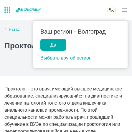
Закрыть поиск
Назад
Ваш регион -
Волгоград
Проктолог
Да
Лаборатории
Центр помощи
Популярные запросы
на дому
Выбрать другой регион
Прием гинеколога
Прием оториноларинголога
Прием дерматолога
Проктолог - это врач, имеющий высшее медицинское
Прием гастроэнтеролога
образование, специализирующийся на диагностике и
лечении патологий толстого отдела кишечника,
Прием офтальмолога
анального канала и промежности. По этой
Прием уролога
специальности может работать врач, прошедший
обучение в ВУЗе по специализации проктология или
Прием хирурга
перепрофилировавшийся на нее - в ходе