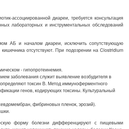
отик-ассоциированной диареи, требуется консультация
анных лабораторных и инструментальных обследований
емом АБ и началом диареи, исключить сопутствующую
кишечника отсутствуют. При подозрении на Clostridium
мическом - гипопротеинемия.
рием заболевания служит выявление возбудителя в
е определяют токсин В. Метод иммуноферментного
тификации генов, кодирующих токсины. Культуральный
севдомембран, фибриновых пленок, эрозий).
ишки.
тическую форму болезни дифференцируют с пищевыми