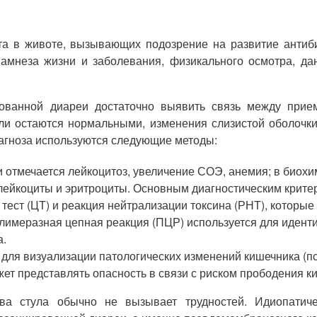
а в животе, вызывающих подозрение на развитие антиби
намнеза жизни и заболевания, физикального осмотра, д
ированной диареи достаточно выявить связь между при
и остаются нормальными, изменения слизистой оболочки 
иагноза используются следующие методы:
 отмечается лейкоцитоз, увеличение СОЭ, анемия; в биохи
лейкоциты и эритроциты. Основным диагностическим крите
тест (ЦТ) и реакция нейтрализации токсина (РНТ), которы
олимеразная цепная реакция (ПЦР) используется для иден
а.
для визуализации патологических изменений кишечника (п
ет представлять опасность в связи с риском прободения к
йства стула обычно не вызывает трудностей. Идиопа