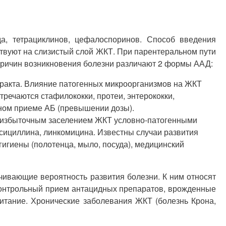
а, тетрациклинов, цефалоспоринов. Способ введения
твуют на слизистый слой ЖКТ. При парентеральном пути
причин возникновения болезни различают 2 формы ААД:
 тракта. Влияние патогенных микроорганизмов на ЖКТ
речаются стафилококки, протеи, энтерококки,
ьном приеме АБ (превышении дозы).
ры и избыточным заселением ЖКТ условно-патогенными
оксициллина, линкомицина. Известны случаи развития
игиены (полотенца, мыло, посуда), медицинский
чивающие вероятность развития болезни. К ним относят
есконтрольный прием антацидных препаратов, врожденные
итание. Хронические заболевания ЖКТ (болезнь Крона,