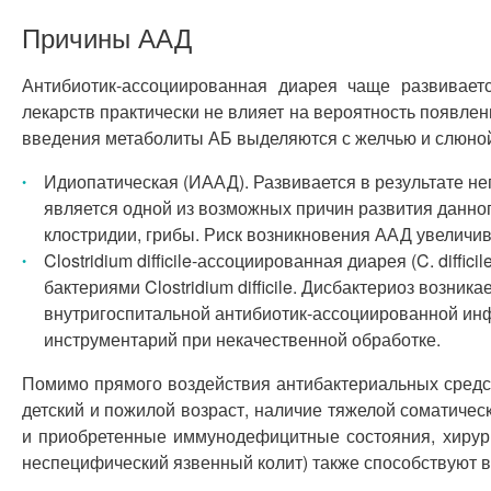
Причины ААД
Антибиотик-ассоциированная диарея чаще развивает
лекарств практически не влияет на вероятность появл
введения метаболиты АБ выделяются с желчью и слюной
Идиопатическая (ИААД). Развивается в результате не
является одной из возможных причин развития данног
клостридии, грибы. Риск возникновения ААД увеличив
Clostridium difficile-ассоциированная диарея (C. di
бактериями Clostridium difficile. Дисбактериоз возн
внутригоспитальной антибиотик-ассоциированной инфе
инструментарий при некачественной обработке.
Помимо прямого воздействия антибактериальных средст
детский и пожилой возраст, наличие тяжелой соматичес
и приобретенные иммунодефицитные состояния, хирург
неспецифический язвенный колит) также способствуют 