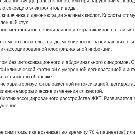
сасывания АБ (цефалоспоринов) или при нарушении углевод
ю секрецию электролитов и воды.
 кишечника и деконъюгации желчных кислот. Кислоты стиму
ленный стул.
твия метаболитов пенициллинов и тетрациклинов на слизист
симптомного носительства до молниеносно развивающихся и
ик-ассоциированной клостридиальной инфекции:
ом без интоксикационного и абдоминального синдромов. С
той клинической картиной с умеренной дегидратацией и ин
 в слизистой оболочке.
е характеризуется выраженной интоксикацией, дегидратац
зивно-геморрагические изменения слизистой.
иотик-ассоциированного расстройства ЖКТ. Развивается мо
рушения.
е симптоматика возникает во время (у 70% пациентов) ил