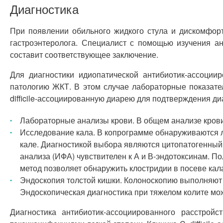
Диагностика
При появлении обильного жидкого стула и дискомфорт
гастроэнтеролога. Специалист с помощью изучения а
составит соответствующее заключение.
Для диагностики идиопатической антибиотик-ассоци
патологию ЖКТ. В этом случае лабораторные показател
difficile-ассоциированную диарею для подтверждения д
Лабораторные анализы крови. В общем анализе крови
Исследование кала. В копрограмме обнаруживаются 
кале. Диагностикой выбора являются цитопатогенный 
анализа (ИФА) чувствителен к А и В-эндотоксинам. П
метод позволяет обнаружить клостридии в посеве кал
Эндоскопия толстой кишки. Колоноскопию выполняют 
Эндоскопическая диагностика при тяжелом колите мож
Диагностика антибиотик-ассоциированного расстро