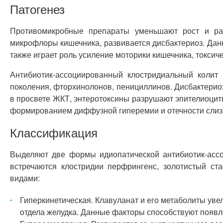
Патогенез
Противомикробные препараты уменьшают рост и раз
микрофлоры кишечника, развивается дисбактериоз. Дан
также играет роль усиление моторики кишечника, токси
Антибиотик-ассоциированный клостридиальный колит
поколения, фторхинолонов, пенициллинов. Дисбактериоз 
в просвете ЖКТ, энтеротоксины разрушают эпителиоцит
формированием диффузной гиперемии и отечности слиз
Классификация
Выделяют две формы идиопатической антибиотик-асс
встречаются клостридии перфрингенс, золотистый с
видами:
Гиперкинетическая. Клавуланат и его метаболиты ув
отдела желудка. Данные факторы способствуют появ