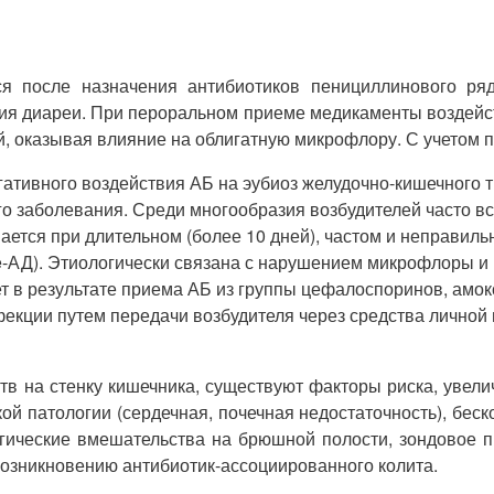
ся после назначения антибиотиков пенициллинового ряд
ения диареи. При пероральном приеме медикаменты воздейс
, оказывая влияние на облигатную микрофлору. С учетом 
гативного воздействия АБ на эубиоз желудочно-кишечного
о заболевания. Среди многообразия возбудителей часто вст
ается при длительном (более 10 дней), частом и неправил
fficile-АД). Этиологически связана с нарушением микрофло
икает в результате приема АБ из группы цефалоспоринов, ам
кции путем передачи возбудителя через средства личной г
в на стенку кишечника, существуют факторы риска, увели
кой патологии (сердечная, почечная недостаточность), б
ические вмешательства на брюшной полости, зондовое п
возникновению антибиотик-ассоциированного колита.