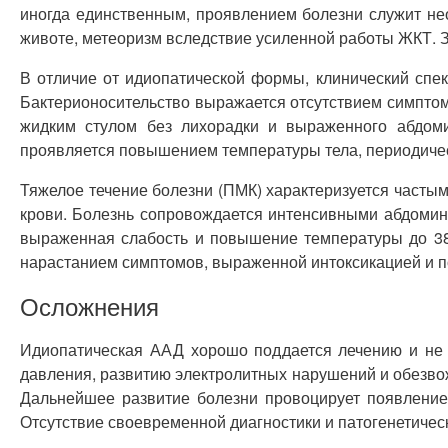
иногда единственным, проявлением болезни служит нео
животе, метеоризм вследствие усиленной работы ЖКТ. 
В отличие от идиопатической формы, клинический спект
Бактерионосительство выражается отсутствием симптом
жидким стулом без лихорадки и выраженного абдомин
проявляется повышением температуры тела, периодическ
Тяжелое течение болезни (ПМК) характеризуется частым
крови. Болезнь сопровождается интенсивными абдомин
выраженная слабость и повышение температуры до 38
нарастанием симптомов, выраженной интоксикацией и 
Осложнения
Идиопатическая ААД хорошо поддается лечению и не в
давления, развитию электролитных нарушений и обезвож
Дальнейшее развитие болезни провоцирует появление 
Отсутствие своевременной диагностики и патогенетическ