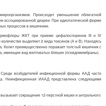
икроорганизмов. Происходит уменьшение облигатной
тик-ассоциированной диареи. При идиопатической форме
ных процессов в кишечнике.
нормофлоры ЖКТ при приеме цефалоспоринов III и IV
 количестве выделяют 2 вида токсинов (А и В). Находясь
а. Колит преимущественно поражает толстый кишечник с
а, имеющие вид желтоватых бляшек (псевдомембраны).
. Среди возбудителей инфекционной формы ААД часто
дида. Неинфекционная ИААД представлена следующими
 вызывает сокращение 12-перстной кишки и антрального