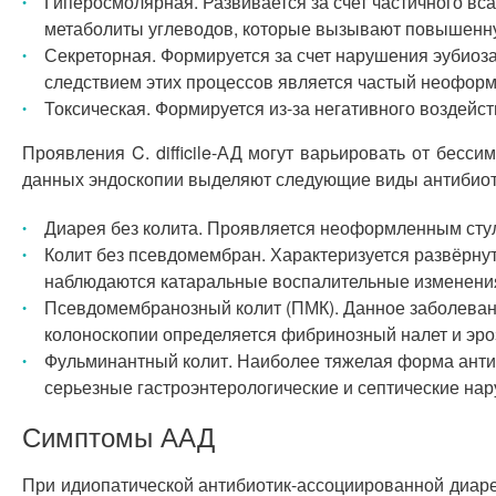
Гиперосмолярная. Развивается за счет частичного в
метаболиты углеводов, которые вызывают повышенну
Секреторная. Формируется за счет нарушения эубиоза
следствием этих процессов является частый неоформ
Токсическая. Формируется из-за негативного воздейс
Проявления C. difficile-АД могут варьировать от бес
данных эндоскопии выделяют следующие виды антибиот
Диарея без колита. Проявляется неоформленным стул
Колит без псевдомембран. Характеризуется развёрну
наблюдаются катаральные воспалительные изменения
Псевдомембранозный колит (ПМК). Данное заболевани
колоноскопии определяется фибринозный налет и эро
Фульминантный колит. Наиболее тяжелая форма антиб
серьезные гастроэнтерологические и септические на
Симптомы ААД
При идиопатической антибиотик-ассоциированной диаре