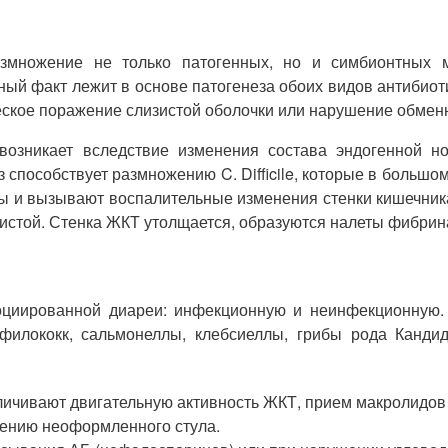
множение не только патогенных, но и симбионтных м
ный факт лежит в основе патогенеза обоих видов антибио
ческое поражение слизистой оболочки или нарушение обмен
 возникает вследствие изменения состава эндогенной 
способствует размножению C. Difficile, которые в большом
ы и вызывают воспалительные изменения стенки кишечник
истой. Стенка ЖКТ утолщается, образуются налеты фибрин
оциированной диареи: инфекционную и неинфекционную
тафилококк, сальмонеллы, клебсиеллы, грибы рода Кан
еличивают двигательную активность ЖКТ, прием макролидов
лению неоформленного стула.