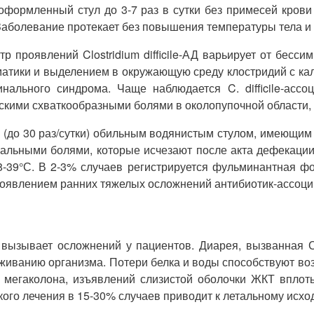
формленный стул до 3-7 раз в сутки без примесей крови 
Заболевание протекает без повышения температуры тела и
р проявлений Clostridium difficile-АД варьирует от бес
атики и выделением в окружающую среду клостридий с кало
ального синдрома. Чаще наблюдается C. difficile-ассо
ими схваткообразными болями в околопупочной области, мн
 (до 30 раз/сутки) обильным водянистым стулом, имеющим
альными болями, которые исчезают после акта дефекации.
-39°С. В 2-3% случаев регистрируется фульминантная фо
появлением ранних тяжелых осложнений антибиотик-ассоци
ызывает осложнений у пациентов. Диарея, вызванная С.di
иванию организма. Потери белка и воды способствуют воз
мегаколона, изъявлений слизистой оболочки ЖКТ вплоть
ого лечения в 15-30% случаев приводит к летальному исход