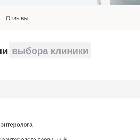
Отзывы
ли
выбора клиники
оэнтеролога
троэнтеролога первичный