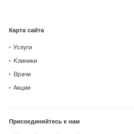
Клиника МЕДСИ-ДИАЛАЙН, ул. Германа Т
Сейчас открыто
Будни: c 07:00 до 20:00, Сб: c 0
Карта сайта
Клиника МЕДСИ-ДИАЛАЙН в г. Волжский,
Услуги
Сейчас открыто
Будни: c 07:00 до 20:00, Сб: c 0
Клиники
Врачи
Акции
Присоединяйтесь к нам