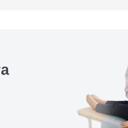
ем офтальмолога
га
ем уролога
ем хирурга
ем кардиолога