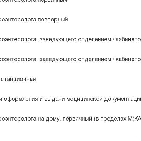
троэнтеролога повторный
троэнтеролога, заведующего отделением / кабинет
троэнтеролога, заведующего отделением / кабинет
истанционная
ля оформления и выдачи медицинской документаци
роэнтеролога на дому, первичный (в пределах М(КА