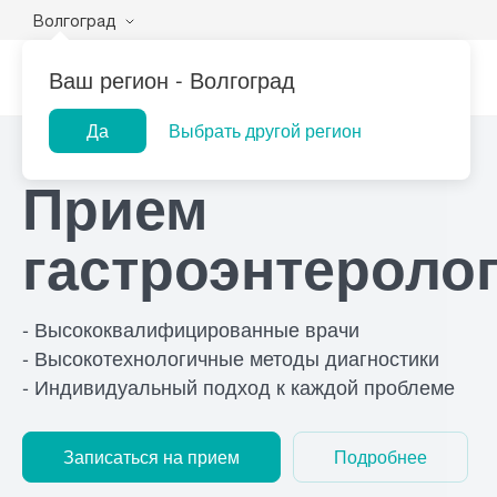
Волгоград
Ваш регион -
Волгоград
Да
Выбрать другой регион
Главная
Услуги
Прием гастроэнтеролога
Прием
Популярные запросы
Лаборатории
Центр помощи
Прием гинеколога
При
гастроэнтероло
на дому
Прием оториноларинголога
При
Прием дерматолога
При
- Высококвалифицированные врачи
- Высокотехнологичные методы диагностики
Прием гастроэнтеролога
При
- Индивидуальный подход к каждой проблеме
Записаться на прием
Подробнее