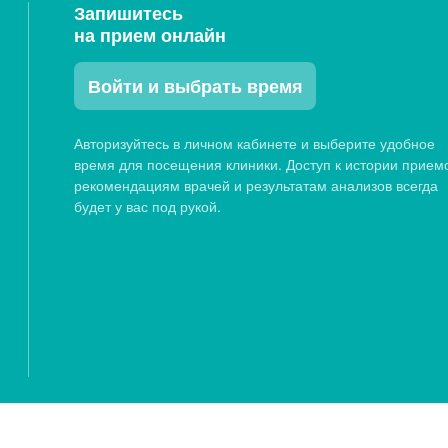
Запишитесь
на прием онлайн
ДИАЛАЙН, ул. Электролесовская, 45
7:00 до 19:00, Вс: c 07:45 до 15:00
Войти и выбрать время
, 27Б
Авторизуйтесь в личном кабинете и выберите удобное
7:00 до 19:00, Вс: c 07:45 до 18:00
время для посещения клиники. Доступ к истории прием
рекомендациям врачей и результатам анализов всегда
будет у вас под рукой.
аменская, 25Б
7:00 до 19:00, Вс: c 07:45 до 15:00
ября, 27
7:00 до 19:00, Вс: c 07:45 до 14:00