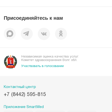
Справочник заболеваний
Вакансии
Наши преимущества
Присоединяйтесь к нам
Пациентам
Отзывы
Независимая оценка качества услуг.
Комитет здравоохранения Волг. обл.
Участвовать в голосовании
Контактный центр
+7 (8442) 595-815
Приложение SmartMed