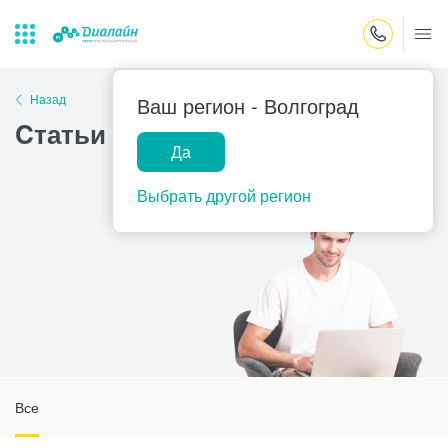
Закрыть поиск
Назад
Ваш регион -
Волгоград
Cтатьи - страница 22
Да
Лаборатории
Центр помощи
Популярные запросы
на дому
Выбрать другой регион
Прием гинеколога
Прием оториноларинголога
Прием дерматолога
Прием гастроэнтеролога
Прием офтальмолога
Прием уролога
Все
Прием хирурга