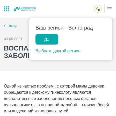
Закрыть поиск
Назад
Ваш регион -
Волгоград
03.09.2021
Да
Лаборатории
Центр помощи
Популярные запросы
ВОСПАЛИТЕЛЬНЫЕ
на дому
Выбрать другой регион
ЗАБОЛЕВАНИЯ У ДЕВОЧЕК
Прием гинеколога
Прием оториноларинголога
Прием дерматолога
Прием гастроэнтеролога
Одной из частых проблем , с которой мамы девочек
Прием офтальмолога
обращаются к детскому гинекологу являются
воспалительные заболевания половых органов-
Прием уролога
вульвовагиниты, а основной жалобой - наличие белей
Прием хирурга
или выделений из половых путей.