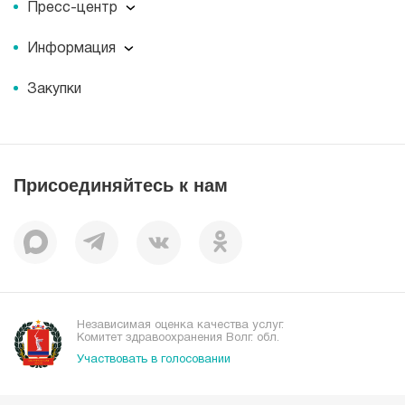
Пресс-центр
Миссия
Пресс-центр
История
Информация
Новости
Корпоративная социальная ответственность
Информация
Журнал для пациентов «МЕДСИ СЕГОДНЯ»
Документы
Закупки
Справочник направлений
Статьи
Лицензии
Справочник заболеваний
Вакансии
Наши преимущества
Присоединяйтесь к нам
Пациентам
Отзывы
Независимая оценка качества услуг.
Комитет здравоохранения Волг. обл.
Участвовать в голосовании