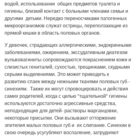
водой, использовании общих предметов туалета и
гигиены, близкий контакт с больными членами семьи и
другими детьми. Нередко переносчиками патогенных
микроорганизмов служат острицы, переползающие из
прямой кишки в область половых органов.
У девочек, страдающих аллергическими, эндокринными
заболеваниями, ожирением, экссудативным диатезом
вульвовагиниты сопровождаются покраснением кожи и
слизистых гениталий, сухостью, трещинками, скудными
серыми выделениями. Это может приводить к
развитию спаек между нежными тканями половых губ -
синехиям. Также их могут спровоцировать и действия
самих родителей, когда с целью "тщательной" гигиены
используются достаточно агрессивные средства,
неподходящие для детей- растворы марганцовки,
некоторые присыпки. Они вызывают отторжение
эпителия малых половых губ и их слипание. Синехии в
свою очередь усугубляют воспаление, затрудняют