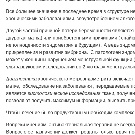
Все большее значение в последнее время в структуре н
хроническими заболеваниями, злоупотреблением алкого
Другой частой причиной потери беременности являются
двурогая матка) или приобретенными причинами ( спайк
неполноценности эндометрия в будущем) . А ведь эндом
прикрепления и развития эмбриона. С патологией эндо
может у женщины нарушением менструальной функции ( з
ультразвуковом исследовании во 2-ую фазу менструальн
Диагностика
хронического метроэндометрита включает 
матке, обследование на заболевания , передаваемые п
является
гистологическое исследования
ткани, получе
позволяют получить максимум информации, выявить при
Чтобы лечение было продуктивным необходим комплекс
Вопреки мнениям, антибактериальная терапия не всегда 
Вопрос о ее назначении должен решать только врач по