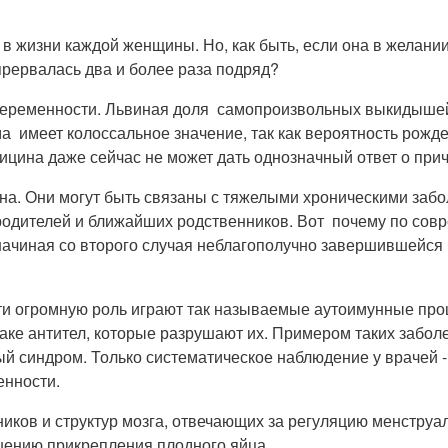
в жизни каждой женщины. Но, как быть, если она в желани
 прервалась два и более раза подряд?
еременности. Львиная доля самопроизвольных выкидышей
а имеет колоссальное значение, так как вероятность рожд
ицина даже сейчас не может дать однозначный ответ о прич
она. Они могут быть связаны с тяжелыми хроническими заб
 родителей и ближайших родственников. Вот почему по со
, начиная со второго случая неблагополучно завершившейс
и огромную роль играют так называемые аутоимунные про
таке антител, которые разрушают их. Примером таких забо
й синдром. Только систематическое наблюдение у врачей 
енности.
иков и структур мозга, отвечающих за регуляцию менструа
ушению прикрепления плодного яйца.