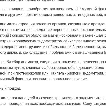
евынашивания приобретает так называемый " мужской факто
ля и другими наркотическими веществами, гиподинамией, 
 аномалии строения половых органов, связанные с врожде
и в полости матки вследствие перенесенных воспалительны
етрий ( слизистая оболочка матки)- основная и важнейша
метрия - хроническим эндометритом сейчас связывают осн
адержки менструации, их обильность и болезненность), в
ого цикла, и, как следствие, проблемами с вынашиванием 
в себя сбор анамнеза, сведения о наличии перенесенных 
оловым путем, клинико- лабораторное обследование. Золо
нной при гистероскопии или Пайпель- биопсии эндометрия
чинный фактор и назначить правильное лечение.
ный подход.
является панацеей в лечении хронического эндометрита, в
сле проведения всех необходимых анализов. Сопутствующи