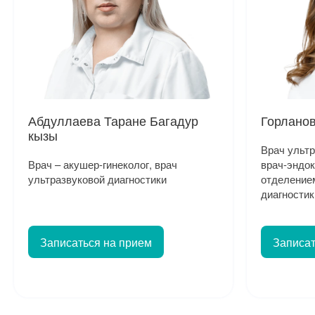
Абдуллаева Таране Багадур
Горлано
кызы
Врач ультр
Врач – акушер-гинеколог, врач
врач-эндо
ультразвуковой диагностики
отделение
диагностик
Записаться на прием
Записат