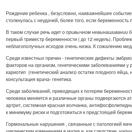
Рождение ребенка , безусловно, наиважнейшее событие 
столкнулась с неудачей, более того, если беременность
В таком случае речь идет о
привычном невынашивании
б
первый триместр беременности ( до 12 недель). Проблем
неблагополучных исходов очень низка. К сожалению мед
Среди известных причин - генетические дефекты эмбри
факторов на организм, генетическими заболеваниями у
кариотип (генетический анализ) остатки плодного яйца
консультация врача- генетика.
Среди заболеваний, приводящих к потерям беременност
человека меняется и различные органы подвергаются а
артрит, системная красная волчанка, антифосфолипидны
к минимуму риски и подготовиться к предстоящей берем
Гормональные нарушения , связанные с патологией яичн
циклическим изменениям в матке и, как следствие, нар