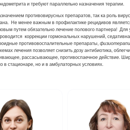
ндометрита и требуют параллельно назначения терапии.
значением противовирусных препаратов, так ка роль вирус
азана. Не менее важным в профилактике рецидивов являет
овым путем обязательно лечение полового партнера! Для
проводится коррекции гормональных нарушений, седативна
ероидные противовоспалительные препараты,
физиотерап
емах лечения позволяет снизить дозу антибиотика, облегч
ливающее, рассасывающее, противоспаечное действие. Шир
ко в стационаре, но и в амбулаторных условиях.