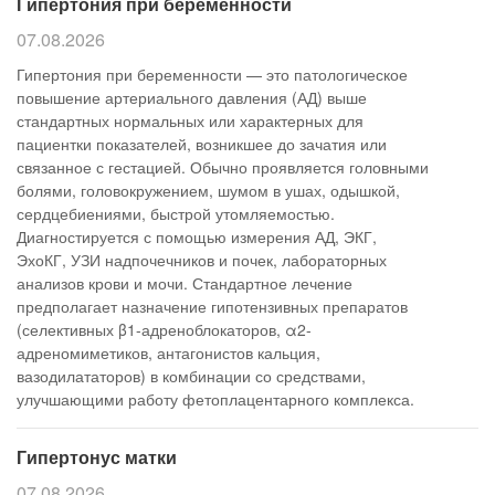
Гипертония при беременности
07.08.2026
Гипертония при беременности — это патологическое
повышение артериального давления (АД) выше
стандартных нормальных или характерных для
пациентки показателей, возникшее до зачатия или
связанное с гестацией. Обычно проявляется головными
болями, головокружением, шумом в ушах, одышкой,
сердцебиениями, быстрой утомляемостью.
Диагностируется с помощью измерения АД, ЭКГ,
ЭхоКГ, УЗИ надпочечников и почек, лабораторных
анализов крови и мочи. Стандартное лечение
предполагает назначение гипотензивных препаратов
(селективных β1-адреноблокаторов, α2-
адреномиметиков, антагонистов кальция,
вазодилататоров) в комбинации со средствами,
улучшающими работу фетоплацентарного комплекса.
Гипертонус матки
07.08.2026