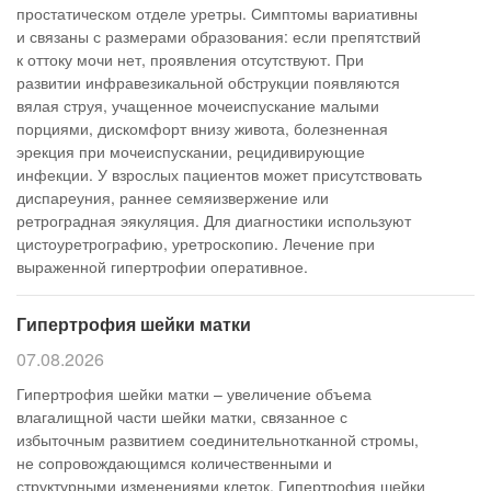
простатическом отделе уретры. Симптомы вариативны
и связаны с размерами образования: если препятствий
к оттоку мочи нет, проявления отсутствуют. При
развитии инфравезикальной обструкции появляются
вялая струя, учащенное мочеиспускание малыми
порциями, дискомфорт внизу живота, болезненная
эрекция при мочеиспускании, рецидивирующие
инфекции. У взрослых пациентов может присутствовать
диспареуния, раннее семяизвержение или
ретроградная эякуляция. Для диагностики используют
цистоуретрографию, уретроскопию. Лечение при
выраженной гипертрофии оперативное.
Гипертрофия шейки матки
07.08.2026
Гипертрофия шейки матки – увеличение объема
влагалищной части шейки матки, связанное с
избыточным развитием соединительнотканной стромы,
не сопровождающимся количественными и
структурными изменениями клеток. Гипертрофия шейки