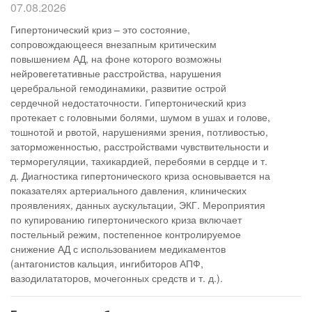
07.08.2026
Гипертонический криз – это состояние,
сопровождающееся внезапным критическим
повышением АД, на фоне которого возможны
нейровегетативные расстройства, нарушения
церебральной гемодинамики, развитие острой
сердечной недостаточности. Гипертонический криз
протекает с головными болями, шумом в ушах и голове,
тошнотой и рвотой, нарушениями зрения, потливостью,
заторможенностью, расстройствами чувствительности и
терморегуляции, тахикардией, перебоями в сердце и т.
д. Диагностика гипертонического криза основывается на
показателях артериального давления, клинических
проявлениях, данных аускультации, ЭКГ. Мероприятия
по купированию гипертонического криза включает
постельный режим, постепенное контролируемое
снижение АД с использованием медикаментов
(антагонистов кальция, ингибиторов АПФ,
вазодилататоров, мочегонных средств и т. д.).