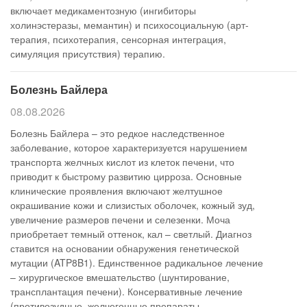
включает медикаментозную (ингибиторы
холинэстеразы, мемантин) и психосоциальную (арт-
терапия, психотерапия, сенсорная интеграция,
симуляция присутствия) терапию.
Болезнь Байлера
08.08.2026
Болезнь Байлера – это редкое наследственное
заболевание, которое характеризуется нарушением
транспорта желчных кислот из клеток печени, что
приводит к быстрому развитию цирроза. Основные
клинические проявления включают желтушное
окрашивание кожи и слизистых оболочек, кожный зуд,
увеличение размеров печени и селезенки. Моча
приобретает темный оттенок, кал – светлый. Диагноз
ставится на основании обнаружения генетической
мутации (ATP8B1). Единственное радикальное лечение
– хирургическое вмешательство (шунтирование,
трансплантация печени). Консервативные лечение
(противозудные, желчегонные препараты,