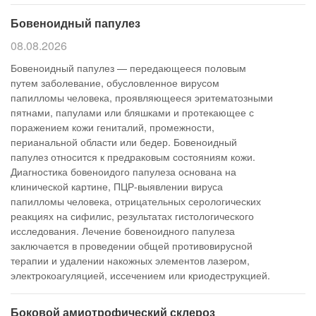
Бовеноидный папулез
08.08.2026
Бовеноидный папулез — передающееся половым
путем заболевание, обусловленное вирусом
папилломы человека, проявляющееся эритематозными
пятнами, папулами или бляшками и протекающее с
поражением кожи гениталий, промежности,
перианальной области или бедер. Бовеноидный
папулез относится к предраковым состояниям кожи.
Диагностика бовеноидого папулеза основана на
клинической картине, ПЦР-выявлении вируса
папилломы человека, отрицательных серологических
реакциях на сифилис, результатах гистологического
исследования. Лечение бовеноидного папулеза
заключается в проведении общей противовирусной
терапии и удалении накожных элементов лазером,
электрокоагуляцией, иссечением или криодеструкцией.
Боковой амиотрофический склероз