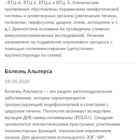
- БТЦ-α, БТЦ-γ, БТЦ-µ и БТЦ- δ. Клинические
проявления обусловлены поражением лимфатической
системы и кроветворных органов (увеличение печени,
селезенки, лимфоузлов, диарея, отеки, истощение и т.
д.). Диагностика основана на проведении сложных
иммунопатохимических исследований. Лечение
направлено на подавление опухолевого процесса с
помощью полихимиотерапии (цитостатики,
кортикостероиды по схеме).
Болезнь Альперса
08.08.2026
Болезнь Альперса — это редкое митохондриальное
заболевание, которое характеризуется
прогрессирующей энцефалопатией в сочетании с
циррозом печени. Патология возникает вследствие
мутации ДНК гамма-полимеразы (POLG1). Синдром
проявляется эпилептическими приступами, угнетением
психомоторных функций, токсическим поражением
печени. Для диагностики используется ЭЭГ, МР-