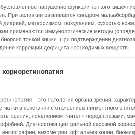
 обусловленное нарушение функции тонкого кишечни
н. При целиакии развивается синдром мальабсорбци
диареей, метеоризмом, похуданием, сухостью кожи,
кии применяются иммунологические методы (определ
, биопсия тонкой кишки. При подтверждении диагноз
едение коррекции дефицита необходимых веществ.
я хориоретинопатия
ретинопатия – это патология органа зрения, характ
тчатки в сочетании с отслоением пигментного эпите
оты зрения, появлением «пятен» перед глазами, ма
фобией. Диагностика центральной серозной хориор
ангиографии, визометрии, офтальмоскопии, биомикр