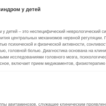
синдром у детей
 у детей – это неспецифический неврологический 
вития центральных механизмов нервной регуляции.
ью психической и физической активности, сонливос
ью, головной болью. Диагностика основана на клин
ными исследованиями головного мозга, психологиче
сное, включает прием медикаментов, физиотерапию
руппы авитаминозов, служащее клиническим проявле