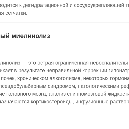
одится к дегидратационной и сосудоукрепляющей т
я сетчатки.
ный миелинолиз
линолиз — это острая ограниченная невоспалительн
никает в результате неправильной коррекции гипона
 почек, хроническом алкоголизме, некоторых гормон
 псевдобульбарным синдромом, патологическими реф
е головного мозга, анализ спинномозговой жидкост
назначаются кортикостероиды, инфузионные раствор