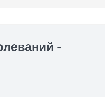
олеваний -
ем офтальмолога
ем уролога
ем хирурга
ем кардиолога