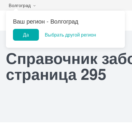
Волгоград
Ваш регион -
Волгоград
Да
Выбрать другой регион
Главная
Справочник заболеваний
Популярные запросы
Справочник заб
Лаборатории
Центр помощи
Прием гинеколога
При
на дому
страница 295
Прием оториноларинголога
При
Прием дерматолога
При
Прием гастроэнтеролога
При