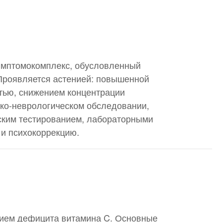
симптомокомплекс, обусловленный
 Проявляется астенией: повышенной
тью, снижением концентрации
ико-неврологическом обследовании,
ским тестированием, лабораторными
 и психокоррекцию.
нием дефицита витамина C. Основные