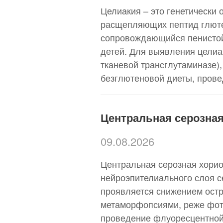
Целиакия – это генетически
расщепляющих пептид глюте
сопровождающийся пенистой 
детей. Для выявления целиа
тканевой трансглутаминазе)
безглютеновой диеты, пров
Центральная серозна
09.08.2026
Центральная серозная хорио
нейроэпителиального слоя се
проявляется снижением остр
метаморфопсиями, реже фото
проведение флуоресцентной 