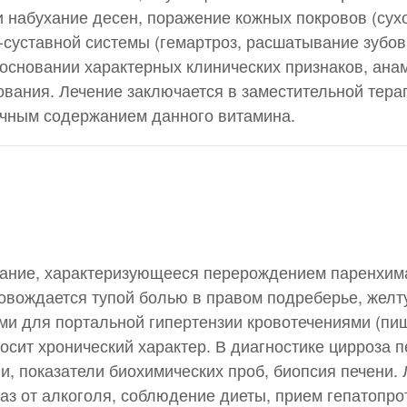
 набухание десен, поражение кожных покровов (сухо
о-суставной системы (гемартроз, расшатывание зубо
 основании характерных клинических признаков, ана
ования. Лечение заключается в заместительной тера
очным содержанием данного витамина.
вание, характеризующееся перерождением паренхим
овождается тупой болью в правом подреберье, жел
ми для портальной гипертензии кровотечениями (п
носит хронический характер. В диагностике цирроза
и, показатели биохимических проб, биопсия печени.
каз от алкоголя, соблюдение диеты, прием гепатопро