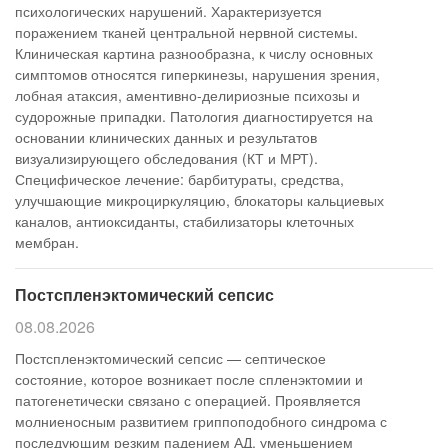
психологических нарушений. Характеризуется
поражением тканей центральной нервной системы.
Клиническая картина разнообразна, к числу основных
симптомов относятся гиперкинезы, нарушения зрения,
лобная атаксия, аментивно-делириозные психозы и
судорожные припадки. Патология диагностируется на
основании клинических данных и результатов
визуализирующего обследования (КТ и МРТ).
Специфическое лечение: барбитураты, средства,
улучшающие микроциркуляцию, блокаторы кальциевых
каналов, антиоксиданты, стабилизаторы клеточных
мембран.
Постспленэктомический сепсис
08.08.2026
Постспленэктомический сепсис — септическое
состояние, которое возникает после спленэктомии и
патогенетически связано с операцией. Проявляется
молниеносным развитием гриппоподобного синдрома с
последующим резким падением АД, уменьшением