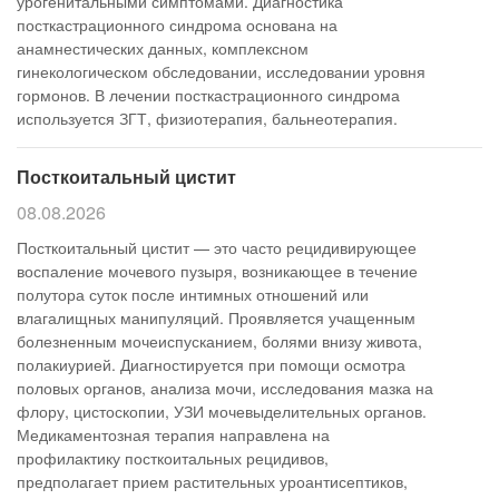
урогенитальными симптомами. Диагностика
посткастрационного синдрома основана на
анамнестических данных, комплексном
гинекологическом обследовании, исследовании уровня
гормонов. В лечении посткастрационного синдрома
используется ЗГТ, физиотерапия, бальнеотерапия.
Посткоитальный цистит
08.08.2026
Посткоитальный цистит — это часто рецидивирующее
воспаление мочевого пузыря, возникающее в течение
полутора суток после интимных отношений или
влагалищных манипуляций. Проявляется учащенным
болезненным мочеиспусканием, болями внизу живота,
полакиурией. Диагностируется при помощи осмотра
половых органов, анализа мочи, исследования мазка на
флору, цистоскопии, УЗИ мочевыделительных органов.
Медикаментозная терапия направлена на
профилактику посткоитальных рецидивов,
предполагает прием растительных уроантисептиков,