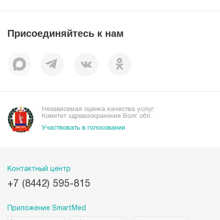
Справочник заболеваний
Вакансии
Наши преимущества
Присоединяйтесь к нам
Пациентам
Отзывы
Независимая оценка качества услуг.
Комитет здравоохранения Волг. обл.
Участвовать в голосовании
Контактный центр
+7 (8442) 595-815
Приложение SmartMed