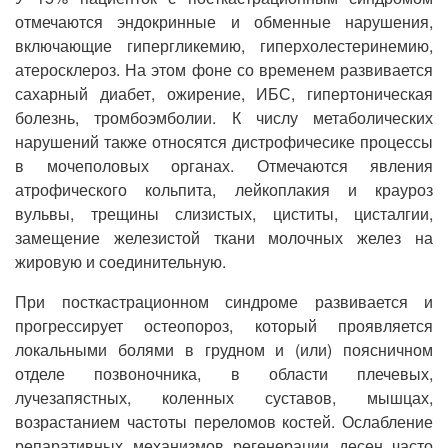
отмечаются эндокринные и обменные нарушения,
включающие гипергликемию, гиперхолестеринемию,
атеросклероз. На этом фоне со временем развивается
сахарный диабет, ожирение, ИБС, гипертоническая
болезнь, тромбоэмболии. К числу метаболических
нарушений также относятся дистрофичесике процессы
в мочеполовых органах. Отмечаются явления
атрофического кольпита, лейкоплакия и крауроз
вульвы, трещины слизистых, циститы, цисталгии,
замещение железистой ткани молочных желез на
жировую и соединительную.
При посткастрационном синдроме развивается и
прогрессирует остеопороз, который проявляется
локальными болями в грудном и (или) поясничном
отделе позвоночника, в области плечевых,
лучезапястных, коленных суставов, мышцах,
возрастанием частоты переломов костей. Ослабление
репаративных механизмов регенерации десен часто