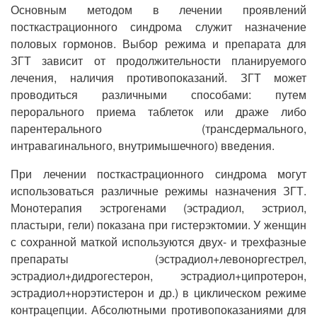
Основным методом в лечении проявлений
посткастрационного синдрома служит назначение
половых гормонов. Выбор режима и препарата для
ЗГТ зависит от продолжительности планируемого
лечения, наличия противопоказаний. ЗГТ может
проводиться различными способами: путем
перорального приема таблеток или драже либо
парентерального (трансдермального,
интравагинального, внутримышечного) введения.
При лечении посткастрационного синдрома могут
использоваться различные режимы назначения ЗГТ.
Монотерапия эстрогенами (эстрадиол, эстриол,
пластыри, гели) показана при гистерэктомии. У женщин
с сохранной маткой используются двух- и трехфазные
препараты (эстрадиол+левоноргестрел,
эстрадиол+дидрогестерон, эстрадиол+ципротерон,
эстрадиол+норэтистерон и др.) в циклическом режиме
контрацепции. Абсолютными противопоказаниями для