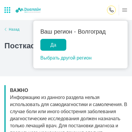
Закрыть поиск
Назад
Ваш регион -
Волгоград
Посткастрационный синдром
Да
Лаборатории
Центр помощи
Популярные запросы
на дому
Выбрать другой регион
Прием гинеколога
Прием оториноларинголога
Прием дерматолога
ВАЖНО
Прием гастроэнтеролога
Информацию из данного раздела нельзя
Прием офтальмолога
использовать для самодиагностики и самолечения. В
случае боли или иного обострения заболевания
Прием уролога
диагностические исследования должен назначать
Прием хирурга
только лечащий врач. Для постановки диагноза и