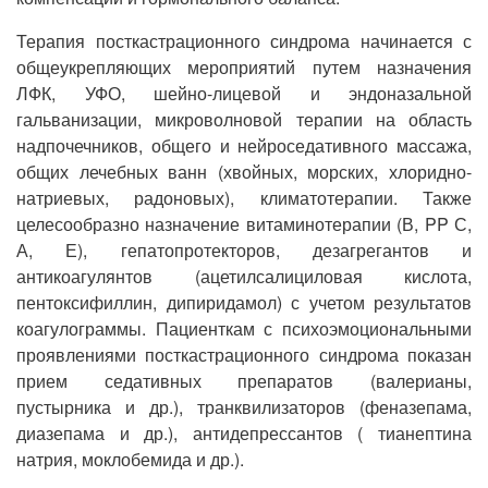
Терапия посткастрационного синдрома начинается с
общеукрепляющих мероприятий путем назначения
ЛФК, УФО, шейно-лицевой и эндоназальной
гальванизации, микроволновой терапии на область
надпочечников, общего и нейроседативного массажа,
общих лечебных ванн (хвойных, морских, хлоридно-
натриевых, радоновых), климатотерапии. Также
целесообразно назначение витаминотерапии (В, PP С,
А, Е), гепатопротекторов, дезагрегантов и
антикоагулянтов (ацетилсалициловая кислота,
пентоксифиллин, дипиридамол) с учетом результатов
коагулограммы. Пациенткам с психоэмоциональными
проявлениями посткастрационного синдрома показан
прием седативных препаратов (валерианы,
пустырника и др.), транквилизаторов (феназепама,
диазепама и др.), антидепрессантов ( тианептина
натрия, моклобемида и др.).