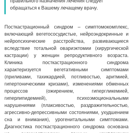
правильного назначения лечения следует
Прием кардиолога
обращаться к Вашему лечащему врачу.
Посткастрационный синдром – симптомокомплекс,
включающий вегетососудистые, нейроэндокринные и
нейропсихические расстройства, развивающиеся
вследствие тотальной овариэктомии (хирургической
кастрации) у женщин репродуктивного возраста.
Клиника посткастрационного синдрома
характеризуется вегетативными симптомами
(приливами, тахикардией, потливостью, аритмией,
гипертоническими кризами), изменениями обменных
процессов (ожирением, гипергликемией,
гиперлипидемией), психоэмоциональными
нарушениями (плаксивостью, раздражительностью,
агрессивно-депрессивными состояниями, ухудшением
сна и внимания), урогенитальными симптомами.
Диагностика посткастрационного синдрома основана