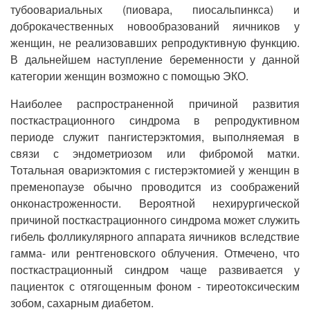
тубоовариальных (пиовара, пиосальпинкса) и
доброкачественных новообразований яичников у
женщин, не реализовавших репродуктивную функцию.
В дальнейшем наступление беременности у данной
категории женщин возможно с помощью ЭКО.
Наиболее распространенной причиной развития
посткастрационного синдрома в репродуктивном
периоде служит пангистерэктомия, выполняемая в
связи с эндометриозом или фибромой матки.
Тотальная овариэктомия с гистерэктомией у женщин в
пременопаузе обычно проводится из соображений
онконастроженности. Вероятной нехирургической
причиной посткастрационного синдрома может служить
гибель фолликулярного аппарата яичников вследствие
гамма- или рентгеновского облучения. Отмечено, что
посткастрационный синдром чаще развивается у
пациенток с отягощенным фоном - тиреотоксическим
зобом, сахарным диабетом.