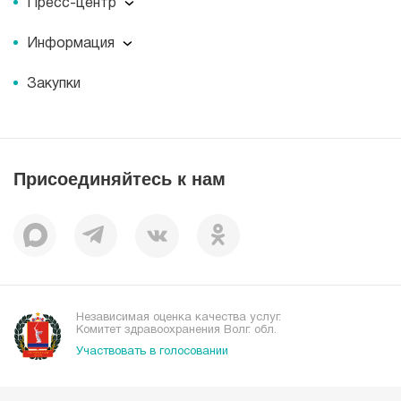
Пресс-центр
Миссия
Пресс-центр
История
Информация
Новости
Корпоративная социальная ответственность
Информация
Журнал для пациентов «МЕДСИ СЕГОДНЯ»
Документы
Закупки
Справочник направлений
Статьи
Лицензии
Справочник заболеваний
Вакансии
Наши преимущества
Присоединяйтесь к нам
Пациентам
Отзывы
Независимая оценка качества услуг.
Комитет здравоохранения Волг. обл.
Участвовать в голосовании