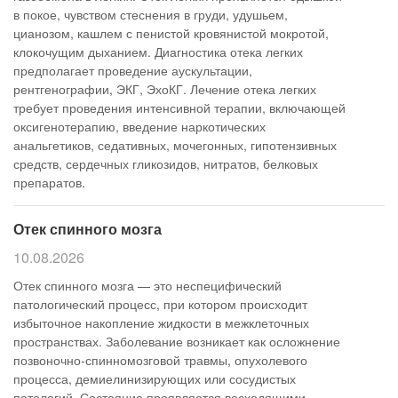
в покое, чувством стеснения в груди, удушьем,
цианозом, кашлем с пенистой кровянистой мокротой,
клокочущим дыханием. Диагностика отека легких
предполагает проведение аускультации,
рентгенографии, ЭКГ, ЭхоКГ. Лечение отека легких
требует проведения интенсивной терапии, включающей
оксигенотерапию, введение наркотических
анальгетиков, седативных, мочегонных, гипотензивных
средств, сердечных гликозидов, нитратов, белковых
препаратов.
Отек спинного мозга
10.08.2026
Отек спинного мозга — это неспецифический
патологический процесс, при котором происходит
избыточное накопление жидкости в межклеточных
пространствах. Заболевание возникает как осложнение
позвоночно-спинномозговой травмы, опухолевого
процесса, демиелинизирующих или сосудистых
патологий. Состояние проявляется восходящими