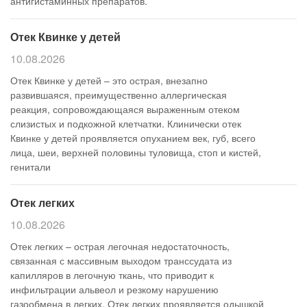
антигистаминных препаратов.
Отек Квинке у детей
10.08.2026
Отек Квинке у детей – это острая, внезапно
развившаяся, преимущественно аллергическая
реакция, сопровождающаяся выраженным отеком
слизистых и подкожной клетчатки. Клинически отек
Квинке у детей проявляется опуханием век, губ, всего
лица, шеи, верхней половины туловища, стоп и кистей,
генитали
Отек легких
10.08.2026
Отек легких – острая легочная недостаточность,
связанная с массивным выходом транссудата из
капилляров в легочную ткань, что приводит к
инфильтрации альвеол и резкому нарушению
газообмена в легких. Отек легких проявляется одышкой