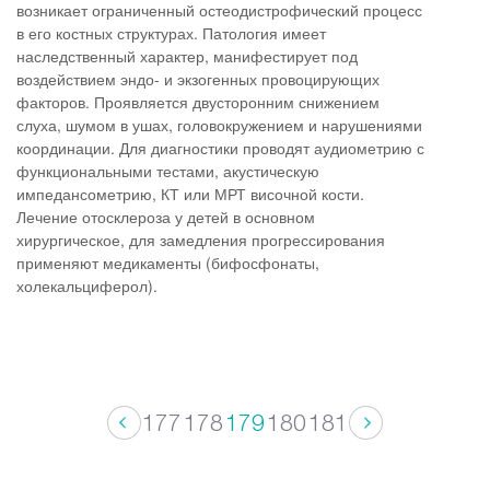
возникает ограниченный остеодистрофический процесс
в его костных структурах. Патология имеет
наследственный характер, манифестирует под
воздействием эндо- и экзогенных провоцирующих
факторов. Проявляется двусторонним снижением
слуха, шумом в ушах, головокружением и нарушениями
координации. Для диагностики проводят аудиометрию с
функциональными тестами, акустическую
импедансометрию, КТ или МРТ височной кости.
Лечение отосклероза у детей в основном
хирургическое, для замедления прогрессирования
применяют медикаменты (бифосфонаты,
холекальциферол).
177
178
179
180
181