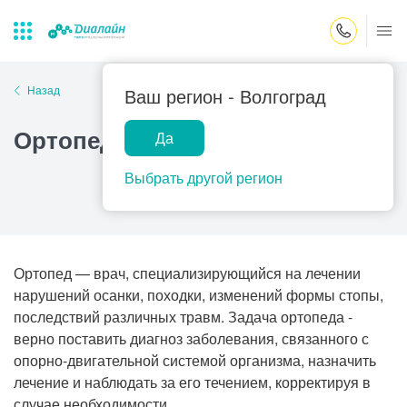
Закрыть поиск
Назад
Ваш регион -
Волгоград
Ортопед
Да
Лаборатории
Центр помощи
Популярные запросы
на дому
Выбрать другой регион
Прием гинеколога
Прием оториноларинголога
Прием дерматолога
Ортопед — врач, специализирующийся на лечении
Прием гастроэнтеролога
нарушений осанки, походки, изменений формы стопы,
последствий различных травм. Задача ортопеда -
Прием офтальмолога
верно поставить диагноз заболевания, связанного с
Прием уролога
опорно-двигательной системой организма, назначить
лечение и наблюдать за его течением, корректируя в
Прием хирурга
случае необходимости.