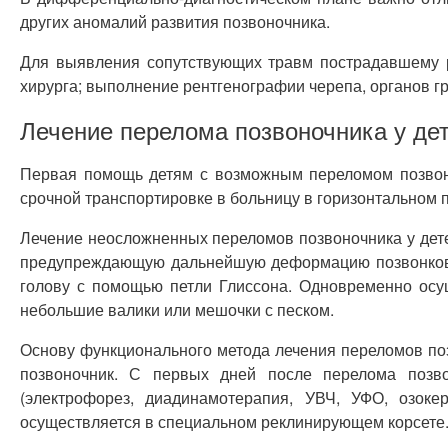
других аномалий развития позвоночника.
Для выявления сопутствующих травм пострадавшему ре
хирурга; выполнение рентгенографии черепа, органов г
Лечение перелома позвоночника у де
Первая помощь детям с возможным переломом позвоно
срочной транспортировке в больницу в горизонтальном 
Лечение неосложненных переломов позвоночника у дете
предупреждающую дальнейшую де­формацию позвонков и
голову с помощью петли Глиссона. Одновременно осущ
небольшие валики или мешочки с песком.
Основу функционального метода лечения переломов позв
позвоночник. С первых дней после перелома позво
(электрофорез, диадинамотерапия, УВЧ, УФО, озок
осуществляется в специальном реклинирующем корсете