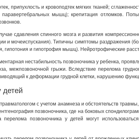
ек, припухлость и кровоподтек мягких тканей; сглаженнос
е паравертебральных мышц); крепитация отломков. Попы
озвонков.
учае сдавления спинного мозга и развития компрессионно
ции и мочеиспускания). Типичны симптомы раздражения (бо
я, гипотония и гипотрофия мышц). Нейротрофические рас
ментарная нестабильность позвоночника у ребенка, прояв
оза, межпозвоночной грыжи. Вследствие перелома грудно
приводящий к деформации грудной клетки, нарушению функц
 детей
 травматологом с учетом анамнеза и обстоятельств травмы
нтгенография позвоночника, где на боковых спондилогра
за перелома позвоночника у детей могут использоватьс
чать перелом позвоночника у детей от врожденных клин