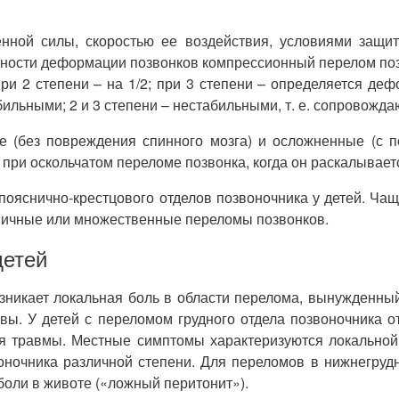
енной силы, скоростью ее воздействия, условиями защи
енности деформации позвонков компрессионный перелом позв
ри 2 степени – на 1/2; при 3 степени – определяется де
ильными; 2 и 3 степени – нестабильными, т. е. сопровожд
ые (без повреждения спинного мозга) и осложненные (с 
ри оскольчатом переломе позвонка, когда он раскалываетс
пояснично-крестцового отделов позвоночника у детей. Ча
иничные или множественные переломы позвонков.
детей
озникает локальная боль в области перелома, вынужденны
ы. У детей с переломом грудного отдела позвоночника о
ия травмы. Местные симптомы характеризуются локальной
оночника различной степени. Для переломов в нижнегрудн
оли в животе («ложный перитонит»).