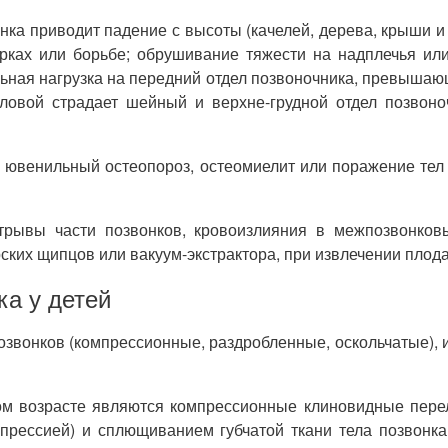
ка приводит падение с высоты (качелей, дерева, крыши и 
рках или борьбе; обрушивание тяжести на надплечья или
ьная нагрузка на передний отдел позвоночника, превыша
ловой страдает шейный и верхне-грудной отдел позвоно
и ювенильный остеопороз, остеомиелит или поражение тел 
рывы части позвонков, кровоизлияния в межпозвонковы
ских щипцов или вакуум-экстрактора, при извлечении плода
а у детей
озвонков (компрессионные, раздробленные, оскольчатые),
ом возрасте являются компрессионные клиновидные перел
прессией) и сплющиванием губчатой ткани тела позвонка,