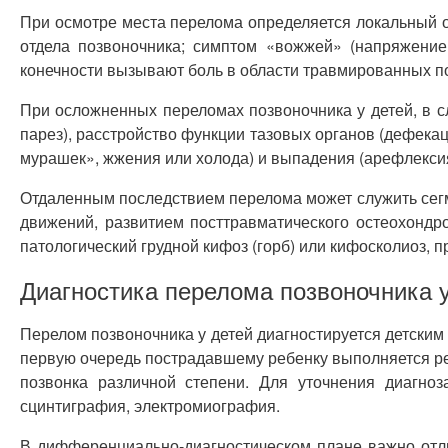
При осмотре места перелома определяется локальный от
отдела позвоночника; симптом «вожжей» (напряжени
конечности вызывают боль в области травмированных п
При осложненных переломах позвоночника у детей, в сл
парез), расстройство функции тазовых органов (дефека
мурашек», жжения или холода) и выпадения (арефлекси
Отдаленным последствием перелома может служить сег
движений, развитием посттравматического остеохондр
патологический грудной кифоз (горб) или кифосколиоз, 
Диагностика перелома позвоночника у
Перелом позвоночника у детей диагностируется детским
первую очередь пострадавшему ребенку выполняется ре
позвонка различной степени. Для уточнения диагно
сцинтиграфия, электромиография.
В дифференциально-диагностическом плане важно отли