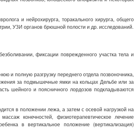
ролога и нейрохирурга, торакального хирурга, общего
трии, УЗИ органов брюшной полости и др. исследований.
езболивании, фиксации поврежденного участка тела и
юю и полную разгрузку переднего отдела позвоночника,
яжения за подмышечные ямки на кольцах Дельбе или за
ласть шейного и поясничного лордозов подкладываются
дится в положении лежа, а затем с осевой нагрузкой на
массаж конечностей, физиотерапевтическое лечение
ебенка в вертикальное положение (вертикализация)