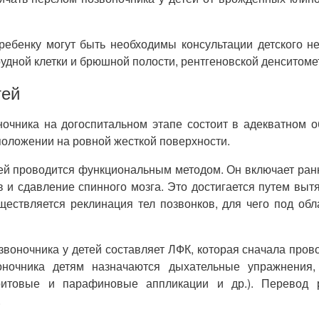
бенку могут быть необходимы консультации детского нев
рудной клетки и брюшной полости, рентгеновской денситоме
тей
чника на догоспитальном этапе состоит в адекватном об
положении на ровной жесткой поверхности.
й проводится функциональным методом. Он включает ранн
 сдавление спинного мозга. Это достигается путем выт
ествляется реклинация тел позвонков, для чего под об
оночника у детей составляет ЛФК, которая сначала прово
ночника детям назначаются дыхательные упражнения, 
еритовые и парафиновые аппликации и др.). Перевод р
.