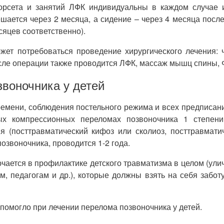
корсета и занятий ЛФК индивидуальны в каждом случае 
шается через 2 месяца, а сидение – через 4 месяца после
сяцев соответственно).
ет потребоваться проведение хирургического лечения: 
После операции также проводится ЛФК, массаж мышц спины, 
звоночника у детей
емени, соблюдения постельного режима и всех предписаний 
ых компрессионных переломах позвоночника 1 степен
 (посттравматический кифоз или сколиоз, посттравматич
звоночника, проводится 1-2 года.
ется в профилактике детского травматизма в целом (уличн
, педагогам и др.), которые должны взять на себя заботу
 помогло при лечении перелома позвоночника у детей.