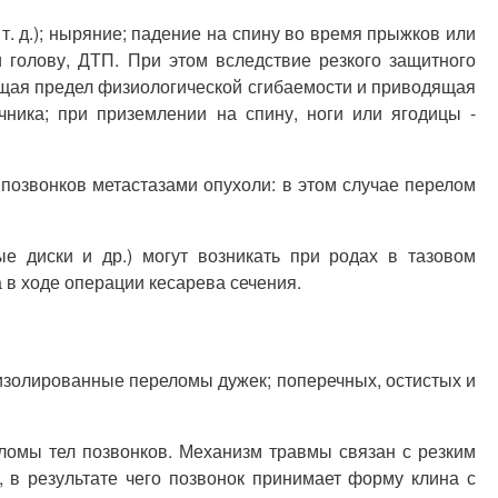
т. д.); ныряние; падение на спину во время прыжков или
 голову, ДТП. При этом вследствие резкого защитного
ющая предел физиологической сгибаемости и приводящая
чника; при приземлении на спину, ноги или ягодицы -
позвонков метастазами опухоли: в этом случае перелом
е диски и др.) могут возникать при родах в тазовом
 в ходе операции кесарева сечения.
 изолированные переломы дужек; поперечных, остистых и
омы тел позвонков. Механизм травмы связан с резким
 в результате чего позвонок принимает форму клина с