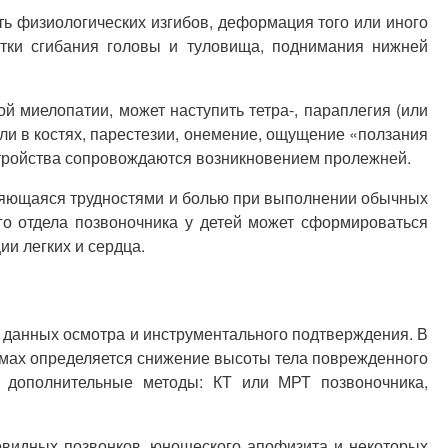
ть физиологических изгибов, деформация того или иного
тки сгибания головы и туловища, поднимания нижней
й миелопатии, может наступить тетра-, параплегия (или
ли в костях, парестезии, онемение, ощущение «ползания
стройства сопровождаются возникновением пролежней.
ляющаяся трудностями и болью при выполнении обычных
го отдела позвоночника у детей может сформироваться
ии легких и сердца.
, данных осмотра и инструментального подтверждения. В
ммах определяется снижение высоты тела поврежденного
я дополнительные методы: КТ или МРТ позвоночника,
овидных позвонков, юношеского апофизита и некоторых