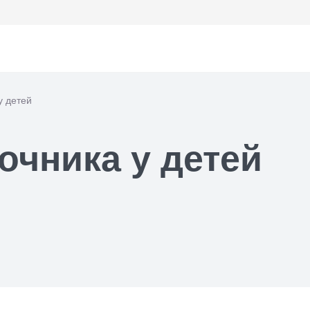
у детей
очника у детей
ем офтальмолога
ем уролога
ем хирурга
ем кардиолога