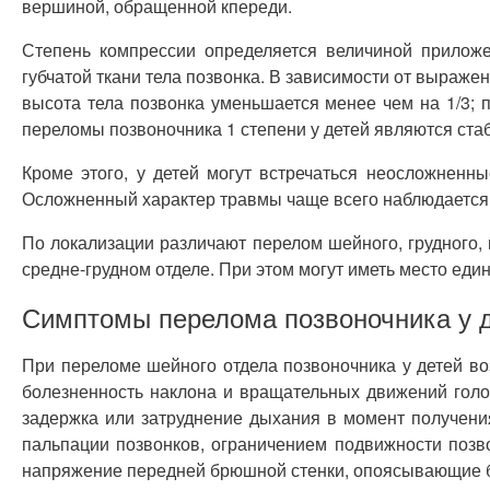
вершиной, обращенной кпереди.
Степень компрессии определяется величиной прилож
губчатой ткани тела позвонка. В зависимости от выраж
высота тела позвонка уменьшается менее чем на 1/3; п
переломы позвоночника 1 степени у детей являются стаб
Кроме этого, у детей могут встречаться неосложненн
Осложненный характер травмы чаще всего наблюдается п
По локализации различают перелом шейного, грудного, 
средне-грудном отделе. При этом могут иметь место ед
Симптомы перелома позвоночника у 
При переломе шейного отдела позвоночника у детей в
болезненность наклона и вращательных движений голов
задержка или затруднение дыхания в момент получен
пальпации позвонков, ограничением подвижности позв
напряжение передней брюшной стенки, опоясывающие б