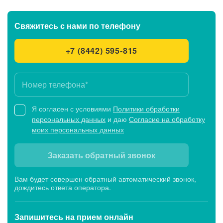
Клинико-диагностические центры
Свяжитесь с нами
по телефону
Клинико-диагностический центр МЕДСИ-
+7 (8442) 595-815
ДИАЛАЙН, ул. Электролесовская, 45
Будни: c 07:00 до 20:00, Сб: c 07:00 до 19:00,
Вс: c 07:45 до 15:00
Я согласен с условиями
Политики обработки
персональных данных
и даю
Согласие на обработку
Клиника МЕДСИ-ДИАЛАЙН, б-р Энгельса, 27Б
моих персональных данных
Будни: c 07:00 до 20:00, Сб: c 07:00 до 19:00,
Вс: c 07:45 до 18:00
Заказать обратный звонок
Вам будет совершен обратный автоматический звонок,
Клиника МЕДСИ-ДИАЛАЙН, ул.
дождитесь ответа оператора.
Краснознаменская, 25Б
Будни: c 07:00 до 20:00, Сб: c 07:00 до 19:00,
Запишитесь
на прием онлайн
Вс: c 07:45 до 15:00