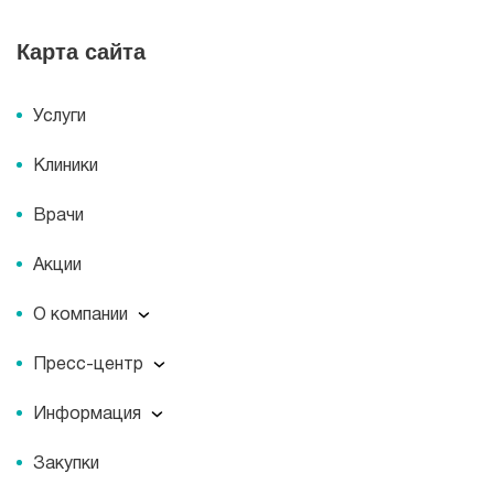
Клиника МЕДСИ-ДИАЛАЙН в г. Волжский, ул.
Карта сайта
Коммунистическая, 2
Будни: c 07:00 до 20:00, Сб: c 07:00 до 19:00,
Вс: c 07:45 до 14:00
Услуги
Клиники
Врачи
Акции
О компании
О компании
Пресс-центр
Миссия
Пресс-центр
История
Информация
Новости
Корпоративная социальная ответственность
Информация
Журнал для пациентов «МЕДСИ СЕГОДНЯ»
Документы
Закупки
Справочник направлений
Статьи