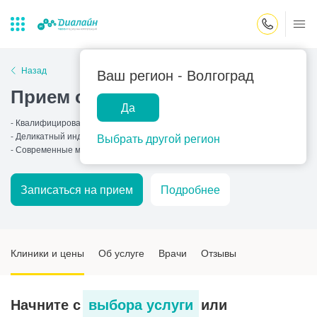
Закрыть поиск
Назад
Ваш регион -
Волгоград
Прием оториноларинголога
Да
Лаборатории
Центр помощи
Популярные запросы
- Квалифицированные врачи: детский и взрослый лор
на дому
- Деликатный индивидуальный подход
Выбрать другой регион
Прием гинеколога
- Современные методы
Прием оториноларинголога
Записаться на прием
Подробнее
Прием дерматолога
Прием гастроэнтеролога
Прием офтальмолога
Клиники и цены
Об услуге
Врачи
Отзывы
Прием уролога
Прием хирурга
Начните с
выбора услуги
или