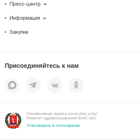
О компании
Пресс-центр
Миссия
Пресс-центр
История
Информация
Новости
Корпоративная социальная ответственность
Информация
Журнал для пациентов «МЕДСИ СЕГОДНЯ»
Документы
Закупки
Справочник направлений
Статьи
Лицензии
Справочник заболеваний
Вакансии
Наши преимущества
Присоединяйтесь к нам
Пациентам
Отзывы
Независимая оценка качества услуг.
Комитет здравоохранения Волг. обл.
Участвовать в голосовании