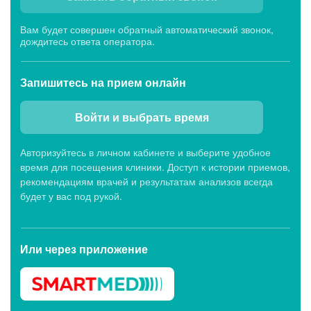
Вам будет совершен обратный автоматический звонок,
Клиника МЕДСИ-ДИАЛАЙН, ул.
дождитесь ответа оператора.
Краснознаменская, 25Б
Сейчас открыто
Будни: c 07:00 до 20:00,
Запишитесь
на прием онлайн
Сб: c 07:00 до 19:00, Вс: c 07:45 до 15:00
Войти и выбрать время
Показать еще (6)
Авторизуйтесь в личном кабинете и выберите удобное
время для посещения клиники. Доступ к истории приемов,
Клиники первичного приема
рекомендациям врачей и результатам анализов всегда
будет у вас под рукой.
Клиника МЕДСИ-ДИАЛАЙН, ул. 50-лет Октября,
27
Или через
Сейчас открыто
приложение
Будни: c 07:00 до 20:00,
Сб: c 07:00 до 19:00, Вс: c 07:45 до 14:00