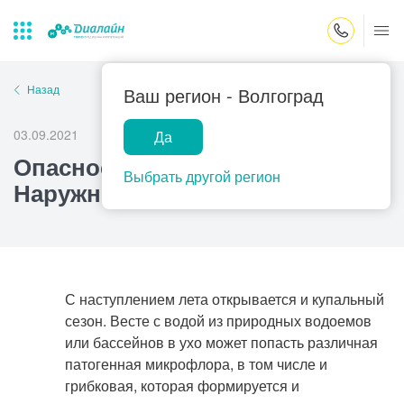
Закрыть поиск
Назад
Ваш регион -
Волгоград
03.09.2021
Да
Лаборатории
Центр помощи
Популярные запросы
Опасности летнего сезона.
на дому
Выбрать другой регион
Наружный отит: как не заболеть
Прием гинеколога
Прием оториноларинголога
Прием дерматолога
Прием гастроэнтеролога
С наступлением лета открывается и купальный
Прием офтальмолога
сезон. Весте с водой из природных водоемов
или бассейнов в ухо может попасть различная
Прием уролога
патогенная микрофлора, в том числе и
Прием хирурга
грибковая, которая формируется и