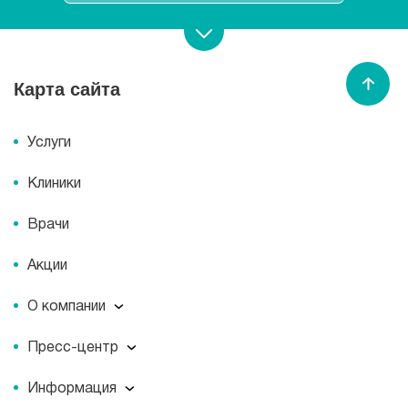
Записаться на прием
Карта сайта
Спасибо МЕДСИ
Услуги
Клиники
Врачи
Акции
О компании
О компании
Пресс-центр
Миссия
Пресс-центр
История
Информация
Новости