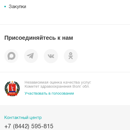
Корпоративная социальная ответственность
Информация
Журнал для пациентов «МЕДСИ СЕГОДНЯ»
Документы
Закупки
Справочник направлений
Статьи
Лицензии
Справочник заболеваний
Вакансии
Наши преимущества
Присоединяйтесь к нам
Пациентам
Отзывы
Независимая оценка качества услуг.
Комитет здравоохранения Волг. обл.
Участвовать в голосовании
Контактный центр
+7 (8442) 595-815