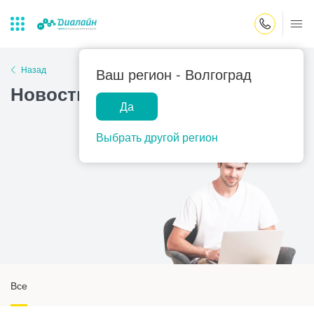
Закрыть поиск
Назад
Ваш регион -
Волгоград
Новости
Да
Лаборатории
Центр помощи
Популярные запросы
на дому
Выбрать другой регион
Прием гинеколога
Прием оториноларинголога
Прием дерматолога
Прием гастроэнтеролога
Прием офтальмолога
Прием уролога
Все
Прием хирурга