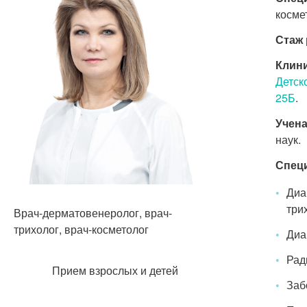
косме
Стаж 
Клини
Детск
25Б
.
Учена
наук.
Спец
Диа
три
Врач-дерматовенеролог, врач-
трихолог, врач-косметолог
Диа
Рад
Прием взрослых и детей
Заб