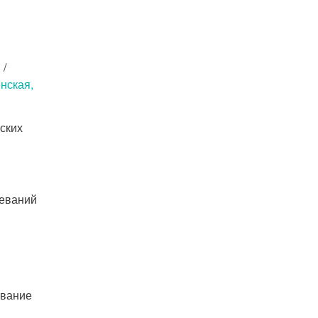
Б
/
нская,
ских
леваний
ование