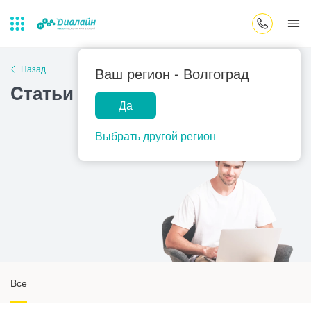
Закрыть поиск
Назад
Ваш регион -
Волгоград
Cтатьи - страница 4
Да
Лаборатории
Центр помощи
Популярные запросы
на дому
Выбрать другой регион
Прием гинеколога
Прием оториноларинголога
Прием дерматолога
Прием гастроэнтеролога
Прием офтальмолога
Прием уролога
Все
Прием хирурга