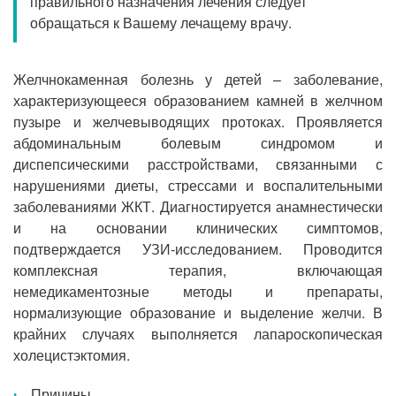
правильного назначения лечения следует
Прием кардиолога
обращаться к Вашему лечащему врачу.
Желчнокаменная болезнь у детей – заболевание,
характеризующееся образованием камней в желчном
пузыре и желчевыводящих протоках. Проявляется
абдоминальным болевым синдромом и
диспепсическими расстройствами, связанными с
нарушениями диеты, стрессами и воспалительными
заболеваниями ЖКТ. Диагностируется анамнестически
и на основании клинических симптомов,
подтверждается УЗИ-исследованием. Проводится
комплексная терапия, включающая
немедикаментозные методы и препараты,
нормализующие образование и выделение желчи. В
крайних случаях выполняется лапароскопическая
холецистэктомия.
Причины