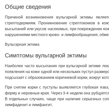
Общие сведения
Причиной возникновения вульгарной эктимы являет
стрептодермиям. Проникновение стрептококков в ко
высыпаний или укусов насекомых, при повреждении кож
нарушениями местного крово- и лимфообращения, обме
Вульгарная эктима
Симптомы вульгарной эктимы
Наиболее часто высыпания при вульгарной эктиме лока
появления на кожи одной или нескольких пустул размер
подсыхает с образованием коричневой корки, вокруг кот
При снятии корки с пустулы выявляется глубокая язва
форму и неровные края. Через 3-4 недели она рубцуетс
В отдельных случаях, чаще при наличие серьезных со
лимфаденит и лимфангит.