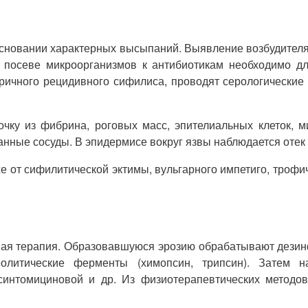
сновании характерных высыпаний. Выявление возбудителя
 посеве микроорганизмов к антибиотикам необходимо д
ричного рецидивного сифилиса, проводят серологические
чку из фибрина, роговых масс, эпителиальных клеток, м
ные сосуды. В эпидермисе вокруг язвы наблюдается отек 
 от сифилитической эктимы, вульгарного импетиго, трофич
ная терапия. Образовавшуюся эрозию обрабатывают дези
олитические ферменты (химопсин, трипсин). Затем н
 синтомициновой и др. Из физиотерапевтических метод