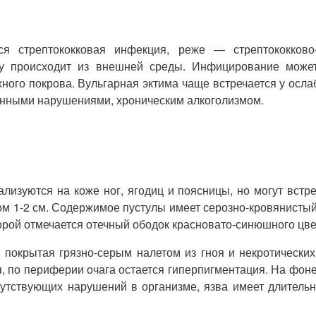
ся стрептококковая инфекция, реже — стрептококково-
жу происходит из внешней среды. Инфицирование може
ного покрова. Вульгарная эктима чаще встречается у осла
нными нарушениями, хроническим алкоголизмом.
лизуются на коже ног, ягодиц и поясницы, но могут встре
ом 1-2 см. Содержимое пустулы имеет серозно-кровянистый
орой отмечается отечный ободок красновато-синюшного цве
, покрытая грязно-серым налетом из гноя и некротически
я, по периферии очага остается гиперпигментация. На фон
путствующих нарушений в организме, язва имеет длительн