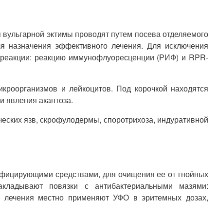
 вульгарной эктимы проводят путем посева отделяемого
ля назначения эффективного лечения. Для исключения
 реакции: реакцию иммунофлуоресценции (РИФ) и RPR-
икроорганизмов и лейкоцитов. Под корочкой находятся
и явления акантоза.
еских язв, скрофулодермы, споротрихоза, индуративной
нфицирующими средствами, для очищения ее от гнойных
акладывают повязки с антибактериальными мазями:
ов лечения местно применяют УФО в эритемных дозах,