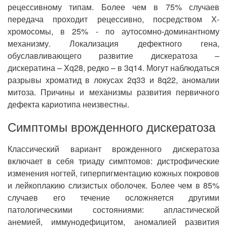
рецессивному типам. Более чем в 75% случаев
передача проходит рецессивно, посредством Х-
хромосомы, в 25% - по аутосомно-доминантному
механизму. Локализация дефектного гена,
обуславливающего развитие дискератоза –
дискератина – Xq28, редко – в 3q14. Могут наблюдаться
разрывы хроматид в локусах 2q33 и 8q22, аномалии
митоза. Причины и механизмы развития первичного
дефекта кариотипа неизвестны.
Симптомы врожденного дискератоза
Классический вариант врожденного дискератоза
включает в себя триаду симптомов: дистрофические
изменения ногтей, гиперпигментацию кожных покровов
и лейкоплакию слизистых оболочек. Более чем в 85%
случаев его течение осложняется другими
патологическими состояниями: апластической
анемией, иммунодефицитом, аномалией развития