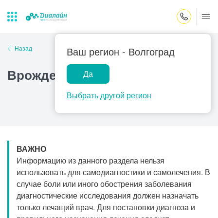
Закрыть поиск
Назад
Ваш регион -
Волгоград
Врожденный дискератоз
Да
Лаборатории
Центр помощи
Популярные запросы
на дому
Выбрать другой регион
Прием гинеколога
Прием оториноларинголога
Прием дерматолога
ВАЖНО
Прием гастроэнтеролога
Информацию из данного раздела нельзя
Прием офтальмолога
использовать для самодиагностики и самолечения. В
случае боли или иного обострения заболевания
Прием уролога
диагностические исследования должен назначать
Прием хирурга
только лечащий врач. Для постановки диагноза и