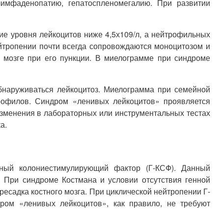
лимфаденопатию, гепатоспленомегалию. При развитии
е уровня лейкоцитов ниже 4,5х109/л, а нейтрофильных
ейтропении почти всегда сопровождаются моноцитозом и
 мозге при его пункции. В миелограмме при синдроме
бнаруживаться лейкоцитоз. Миелограмма при семейной
рофилов. Синдром «ленивых лейкоцитов» проявляется
изменения в лабораторных или инструментальных тестах
а.
рный колониестимулирующий фактор (Г-КСФ). Данный
 При синдроме Костмана и условии отсутствия генной
садка костного мозга. При циклической нейтропении Г-
ром «ленивых лейкоцитов», как правило, не требуют