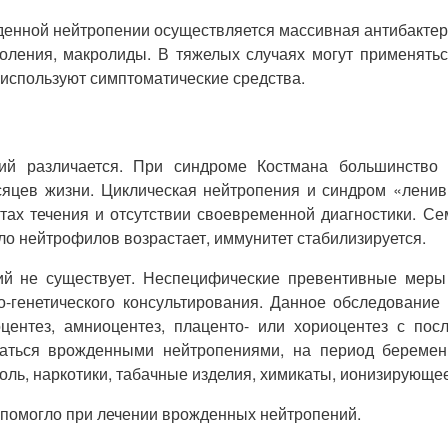
енной нейтропении осуществляется массивная антибактери
околения, макролиды. В тяжелых случаях могут применят
 используют симптоматические средства.
й различается. При синдроме Костмана большинство 
яцев жизни. Циклическая нейтропения и синдром «ленив
тах течения и отсутствии своевременной диагностики. С
сло нейтрофилов возрастает, иммунитет стабилизируется.
й не существует. Неспецифические превентивные меры в
-генетического консультирования. Данное обследование
ентез, амниоцентез, плаценто- или хориоцентез с по
даться врожденными нейтропениями, на период беременн
голь, наркотики, табачные изделия, химикаты, ионизирующе
 помогло при лечении врожденных нейтропений.