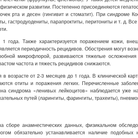
 физическом развитии. Постепенно присоединяются гепат
чек рта и десен (гингивит и стоматит). При синдроме 
ты, гастродуодениты, парапроктиты, перитониты и т. д. Вс
рти.
 1 года. Также характеризуется поражением кожи, внеш
ляется периодичность рецидивов. Обострения могут возник
робной микрофлорой, развиваются тяжелые осложнения в
растом частота и тяжесть рецидивов снижаются.
в возрасте от 2-3 месяцев до 1 года. В клинической ка
аются отиты и поражения легких. Перечисленные заболе
ина синдрома «ленивых лейкоцитов» наблюдается уже н
тельных путей (ларингиты, фарингиты, трахеиты), пневмон
а сборе анамнестических данных, физикальном обследо
огом обязательно устанавливается наличие подобных 