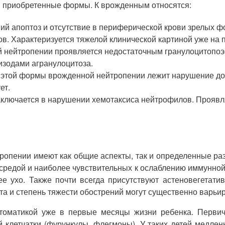
и приобретенные формы. К врожденным относятся:
ий апоптоз и отсутствие в периферической крови зрелых ф
. Характеризуется тяжелой клинической картиной уже на 
 нейтропении проявляется недостаточным гранулоцитопоэз
изодами агранулоцитоза.
 этой формы врожденной нейтропении лежит нарушение до
ет.
аключается в нарушении хемотаксиса нейтрофилов. Прояв
опении имеют как общие аспекты, так и определенные раз
средой и наиболее чувствительных к ослаблению иммунной 
ее ухо. Также почти всегда присутствуют астеновегетати
а и степень тяжести обострений могут существенно варьир
томатикой уже в первые месяцы жизни ребенка. Первичн
 клетчатки (фурункулы, флегмоны). У таких детей медлен