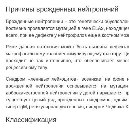
Причины врожденных нейтропений
Врожденные нейтропении – это генетически обусловле
Костмана проявляется мутацией в гене ELA2, находящем
всего, при ее дефекте у нейтрофилов еще в костном моз
Реже данная патология может быть вызвана дефектам
макрофагальному колониестимулирующему фактору. Цик
проходит не так интенсивно, что обеспечивает ме
рецессивному типу.
Синдром «ленивых лейкоцитов» возникает на фоне н
врожденной нейтропении основывается на мутации
доброкачественной нейтропении у детей нарушается п
существует целый ряд врожденных синдромов, одним 
гипер-IgM, ретикулярная дисгенезия, синдром Чедиака-
Классификация