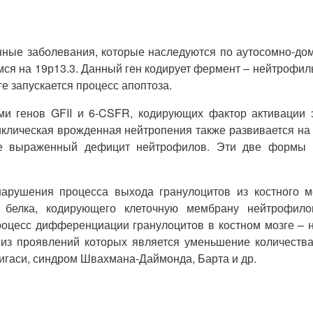
нные заболевания, которые наследуются по аутосомно-до
ся на 19р13.3. Данный ген кодирует фермент – нейтрофильн
ге запускается процесс апоптоза.
и генов GFII и 6-CSFR, кодирующих фактор активации 
лическая врожденная нейтропения также развивается на 
нее выраженный дефицит нейтрофилов. Эти две формы 
арушения процесса выхода гранулоцитов из костного м
 белка, кодирующего клеточную мембрану нейтрофило
роцесс дифференциации гранулоцитов в костном мозге – 
из проявлений которых является уменьшение количеств
Хигаси, синдром Швахмана-Даймонда, Барта и др.