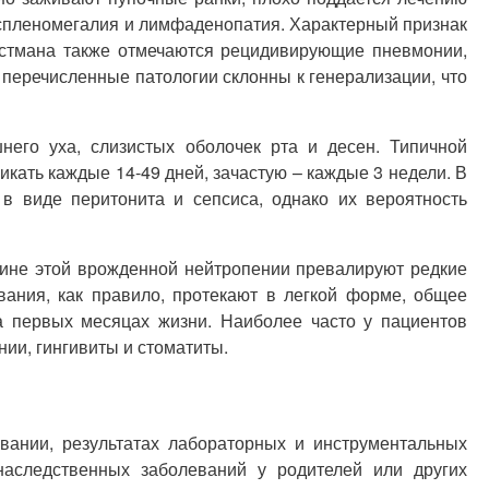
оспленомегалия и лимфаденопатия. Характерный признак
Костмана также отмечаются рецидивирующие пневмонии,
е перечисленные патологии склонны к генерализации, что
него уха, слизистых оболочек рта и десен. Типичной
ать каждые 14-49 дней, зачастую – каждые 3 недели. В
 виде перитонита и сепсиса, однако их вероятность
ртине этой врожденной нейтропении превалируют редкие
вания, как правило, протекают в легкой форме, общее
а первых месяцах жизни. Наиболее часто у пациентов
ии, гингивиты и стоматиты.
вании, результатах лабораторных и инструментальных
наследственных заболеваний у родителей или других