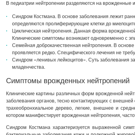
В педиатрии нейтропении разделяются на врожденные 
Синдром Костмана. В основе заболевания лежит ранн
определяются пролиферирующие клетки до миелоцитов
Циклическая нейтропения. Данная форма врожденной
Клинические симптомы возникают одновременно с эп
Семейная доброкачественная нейтропения. В основе
проявляется редко. Специфического лечения не требу
Синдром «ленивых лейкоцитов». Суть заболевания з
младенчества.
Симптомы врожденных нейтропений
Клинические картины различных форм врожденной нейтр
заболевания органов, тесно контактирующих с внешней 
трахеобронхиальное дерево, легкие, внешнее и средн
котором манифестирует врожденная нейтропения, частот
Синдром Костмана характеризуется выраженной симп
бактериальные заболевания кожи и подкожной жировой