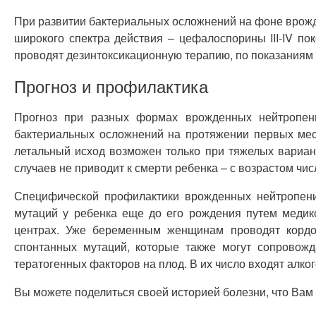
При развитии бактериальных осложнений на фоне врожд
широкого спектра действия – цефалоспорины III-IV п
проводят дезинтоксикационную терапию, по показаниям
Прогноз и профилактика
Прогноз при разных формах врожденных нейтропени
бактериальных осложнений на протяжении первых мес
летальный исход возможен только при тяжелых вариан
случаев не приводит к смерти ребенка – с возрастом чи
Специфической профилактики врожденных нейтропени
мутаций у ребенка еще до его рождения путем медико
центрах. Уже беременным женщинам проводят кордоц
спонтанных мутаций, которые также могут сопровож
тератогенных факторов на плод. В их число входят алко
Вы можете поделиться своей историей болезни, что Вам