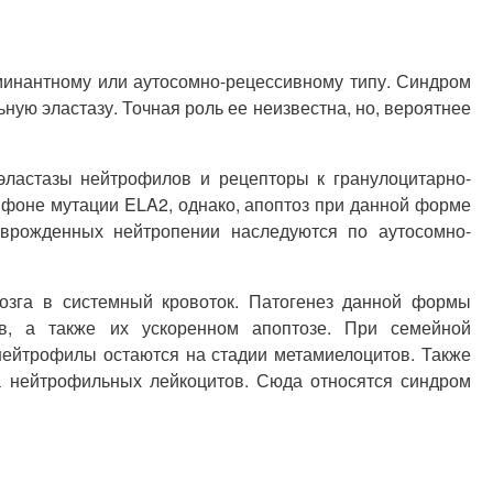
минантному или аутосомно-рецессивному типу. Синдром
ую эластазу. Точная роль ее неизвестна, но, вероятнее
эластазы нейтрофилов и рецепторы к гранулоцитарно-
фоне мутации ELA2, однако, апоптоз при данной форме
врожденных нейтропении наследуются по аутосомно-
озга в системный кровоток. Патогенез данной формы
в, а также их ускоренном апоптозе. При семейной
нейтрофилы остаются на стадии метамиелоцитов. Также
а нейтрофильных лейкоцитов. Сюда относятся синдром