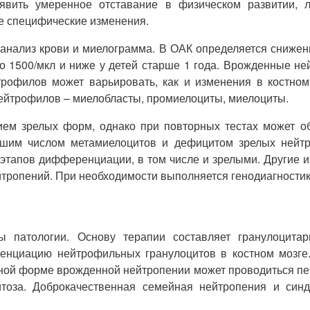
явить умеренное отставание в физическом развитии, 
е специфические изменения.
анализ крови и миелограмма. В ОАК определяется снижени
 до 1500/мкл и ниже у детей старше 1 года. Врожденные н
рофилов может варьировать, как и изменения в костном
ейтрофилов – миелобласты, промиелоциты, миелоциты.
вием зрелых форм, однако при повторных тестах может о
льшим числом метамиелоцитов и дефицитом зрелых нейт
этапов дифференциации, в том числе и зрелыми. Другие 
тропений. При необходимости выполняется генодиагностик
 патологии. Основу терапии составляет гранулоцита
енциацию нейтрофильных гранулоцитов в костном мозге.
ной форме врожденной нейтропении может проводиться пере
итоза. Доброкачественная семейная нейтропения и синд