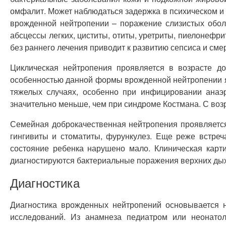
омфалит. Может наблюдаться задержка в психическом и
врожденной нейтропении – поражение слизистых оболо
абсцессы легких, циститы, отиты, уретриты, пиелонефри
без раннего лечения приводит к развитию сепсиса и сме
Циклическая нейтропения проявляется в возрасте до
особенностью данной формы врожденной нейтропении яв
тяжелых случаях, особенно при инфицировании анаэ
значительно меньше, чем при синдроме Костмана. С воз
Семейная доброкачественная нейтропения проявляется 
гингивиты и стоматиты, фурункулез. Еще реже встреч
состояние ребенка нарушено мало. Клиническая карт
диагностируются бактериальные поражения верхних дыха
Диагностика
Диагностика врожденных нейтропений основывается н
исследований. Из анамнеза педиатром или неонатол