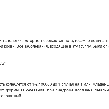
х патологий, которые передаются по аутосомно-доминант
крови. Все заболевания, входящие в эту группу, были опи
ду;
ть колеблется от 1-2:100000 до 1 случая на 1 млн. младе
т от формы заболевания, при синдроме Костмана летальн
агоприятный.