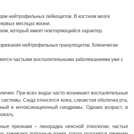
орм нейтрофильных лейкоцитов. В костном мозге
первых месяцах жизни.
ом, который имеет повторяющийся характер.
зревания нейтрофильных гранулоцитов. Клинически
ляется частыми воспалительными заболеваниями уже с
личия. При всех видах часто возникают воспалительные
системы. Сюда относятся кожа, слизистая оболочка рта,
вный и интоксикационный синдромы. Однако возраст, в
овать.
ые признаки – лихорадка неясной этиологии, частые
но заживают пупочные ранки, плохо поддается лечению