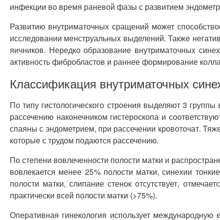
инфекции во время раневой фазы с развитием эндометр
Развитию внутриматочных сращений может способствов
исследовании менструальных выделений. Также негатив
яичников. Нередко образование внутриматочных синех
активность фибробластов и раннее формирование колла
Классификация внутриматочных сине
По типу гистологического строения выделяют 3 группы
рассечению наконечником гистероскопа и соответству
спаяны с эндометрием, при рассечении кровоточат. Т
которые с трудом подаются рассечению.
По степени вовлеченности полости матки и распростран
вовлекается менее 25% полости матки, синехии тонкие
полости матки, слипание стенок отсутствует, отмечае
практически всей полости матки (>75%).
Оперативная гинекология использует международную е