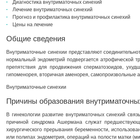
Диагностика внутриматочных синехий
Лечение внутриматочных синехий
Прогноз и профилактика внутриматочных синехий
Цены на лечение
Общие сведения
Внутриматочные синехии представляют соединительно
нормальный эндометрий подвергается атрофической тр
препятствия для продвижения сперматозоидов, уху
гипоменорея, вторичная аменорея, самопроизвольные а
Внутриматочные синехии
Причины образования внутриматочны
В гинекологии развитие внутриматочных синехий связ
причиной синдрома Ашермана служат предшествующи
хирургического прерывания беременности, использова
или полипах эндометрия, операций на полости матки (м