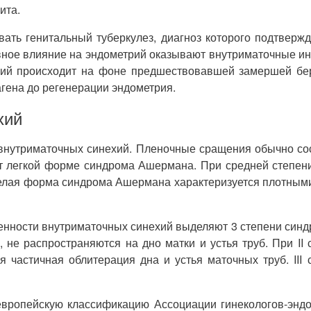
ита.
ать генитальный туберкулез, диагноз которого подтвержд
ное влияние на эндометрий оказывают внутриматочные инс
ий происходит на фоне предшествовавшей замершей бере
гена до регенерации эндометрия.
хий
 внутриматочных синехий. Пленочные сращения обычно сост
ют легкой форме синдрома Ашермана. При средней степе
яжелая форма синдрома Ашермана характеризуется плотным
енности внутриматочных синехий выделяют 3 степени синд
, не распространяются на дно матки и устья труб. При I
тся частичная облитерация дна и устья маточных труб. II
вропейскую классификацию Ассоциации гинекологов-эндос