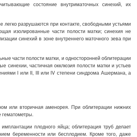
учитывающие состояние внутриматочных синехий, их
е легко разрушаются при контакте, свободными устьями
щая изолированные части полости матки; синехия не
лизации синехий в зоне внутреннего маточного зева при
ные части полости матки, и односторонней облитерации
 синехии, частичная окклюзия полости матки и устьев
ями I или II, III или IV степени синдрома Ашермана, а
ром или вторичная аменорея. При облитерации нижних
е гематометры.
имплантации плодного яйца; облитерация труб делает
ием беременности или бесплодием. Кроме того, даже