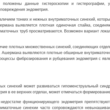
и положены данные гистероскопии и гистерографии, 
ь повреждения эндометрия.
личием тонких и нежных внутриматочных синехий, которы
ермана выявляется плотная одиночная спайка, соединяю
я маточных труб просматриваются. Возможен вариант лока
ичие плотных множественных синехий, соединяющих отдель
ма Ашермана выявляются плотные обширные внутриматочные
роцессы фиброзирования и рубцевания эндометрия с явлени
ных синехий может развиваться гипоменструальный синд
рия в ее верхних отделах, может отмечаться формировани
недостатке функционирующего эндометрия препятствуют 
риматочные синехии часто сопровождаются невынашиван