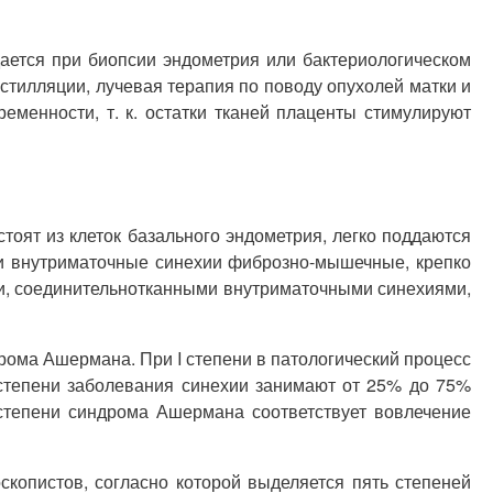
ается при биопсии эндометрия или бактериологическом
тилляции, лучевая терапия по поводу опухолей матки и
менности, т. к. остатки тканей плаценты стимулируют
оят из клеток базального эндометрия, легко поддаются
ни внутриматочные синехии фиброзно-мышечные, крепко
и, соединительнотканными внутриматочными синехиями,
рома Ашермана. При I степени в патологический процесс
I степени заболевания синехии занимают от 25% до 75%
I степени синдрома Ашермана соответствует вовлечение
копистов, согласно которой выделяется пять степеней