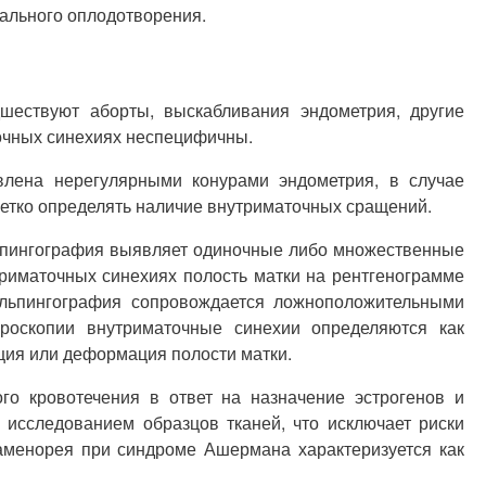
ального оплодотворения.
ествуют аборты, выскабливания эндометрия, другие
очных синехиях неспецифичны.
лена нерегулярными конурами эндометрия, в случае
четко определять наличие внутриматочных сращений.
льпингография выявляет одиночные либо множественные
иматочных синехиях полость матки на рентгенограмме
альпингография сопровождается ложноположительными
ероскопии внутриматочные синехии определяются как
ция или деформация полости матки.
о кровотечения в ответ на назначение эстрогенов и
 исследованием образцов тканей, что исключает риски
аменорея при синдроме Ашермана характеризуется как