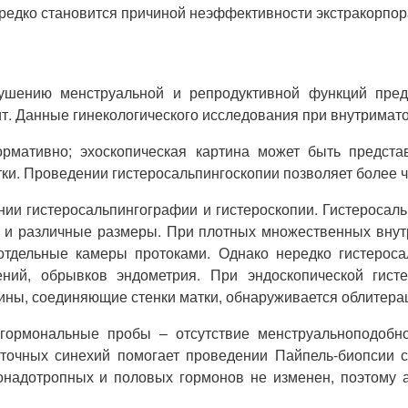
редко становится причиной неэффективности экстракорпор
ению менструальной и репродуктивной функций предш
т. Данные гинекологического исследования при внутримат
мативно; эхоскопическая картина может быть представ
ки. Проведении гистеросальпингоскопии позволяет более 
нии гистеросальпингографии и гистероскопии. Гистероса
и различные размеры. При плотных множественных внутр
отдельные камеры протоками. Однако нередко гистерос
лений, обрывков эндометрия. При эндоскопической гист
лины, соединяющие стенки матки, обнаруживается облитера
ормональные пробы – отсутствие менструальноподобног
аточных синехий помогает проведении Пайпель-биопсии с
гонадотропных и половых гормонов не изменен, поэтому 