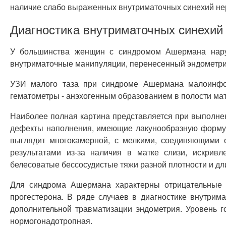
наличие слабо выраженных внутриматочных синехий не
Диагностика внутриматочных синехий
У большинства женщин с синдромом Ашермана наруш
внутриматочные манипуляции, перенесенный эндометри
УЗИ малого таза при синдроме Ашермана малоинфор
гематометры - анэхогенным образованием в полости мат
Наиболее полная картина представляется при выполне
дефекты наполнения, имеющие лакунообразную форму 
выглядит многокамерной, с мелкими, соединяющими 
результатами из-за наличия в матке слизи, искрив
белесоватые бессосудистые тяжи разной плотности и д
Для синдрома Ашермана характерны отрицательные г
прогестерона. В ряде случаев в диагностике внутрим
дополнительной травматизации эндометрия. Уровень 
нормогонадотропная.