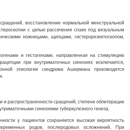
сращений, восстановление нормальной менструальной
тероскопии с целью рассечения спаек под визуальным
пическими ножницами, щипцами, гистерорезектоскопом,
огенами и гестагенами, направленная на стимуляцию
рацепции при внутриматочных синехиях исключается,
ионной этиологии синдрома Ашермана производится
я.
и и распространенности сращений, степени облитерации
утриматочными синехиями туберкулезного генеза.
нности у пациенток сохраняется высокая вероятность
евременных родов, послеродовых осложнений. При