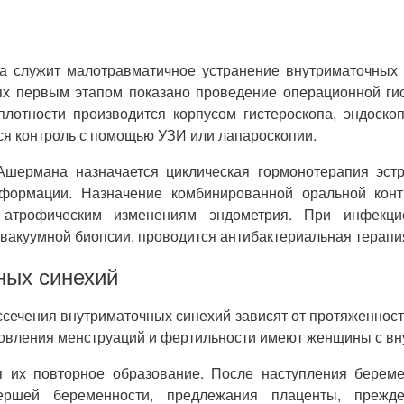
 служит малотравматичное устранение внутриматочных 
ях первым этапом показано проведение операционной гис
плотности производится корпусом гистероскопа, эндоско
ся контроль с помощью УЗИ или лапароскопии.
Ашермана назначается циклическая гормонотерапия эстр
сформации. Назначение комбинированной оральной конт
т атрофическим изменениям эндометрия. При инфекц
вакуумной биопсии, проводится антибактериальная терапи
ных синехий
сечения внутриматочных синехий зависят от протяженност
новления менструаций и фертильности имеют женщины с вн
 их повторное образование. После наступления береме
мершей беременности, предлежания плаценты, прежд