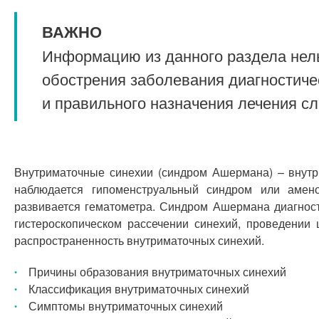
ВАЖНО
Информацию из данного раздела нель
обострения заболевания диагностиче
и правильного назначения лечения с
Внутриматочные синехии (синдром Ашермана) – внутр
наблюдается гипоменструальный синдром или амено
развивается гематометра. Синдром Ашермана диагност
гистероскопическом рассечении синехий, проведении
распространенность внутриматочных синехий.
Причины образования внутриматочных синехий
Классификация внутриматочных синехий
Симптомы внутриматочных синехий