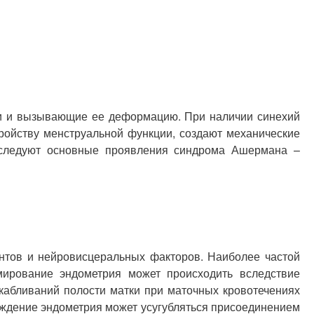
ки и вызывающие ее деформацию. При наличии синехий
ройству менструальной функции, создают механические
 следуют основные проявления синдрома Ашермана –
ентов и нейровисцеральных факторов. Наиболее частой
ирование эндометрия может происходить вследствие
кабливаний полости матки при маточных кровотечениях
реждение эндометрия может усугубляться присоединением