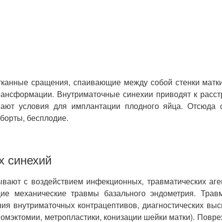
тканные сращения, спаивающие между собой стенки мат
ансформации. Внутриматочные синехии приводят к расст
дшают условия для имплантации плодного яйца. Отсюда
борты, бесплодие.
х синехий
ывают с воздействием инфекционных, травматических аг
е механические травмы базального эндометрия. Травм
ния внутриматочных контрацептивов, диагностических выс
иомэктомии, метропластики, конизации шейки матки). Пов