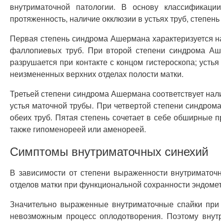
внутриматочной патологии. В основу классификаци
протяженность, наличие окклюзии в устьях труб, степен
Первая степень синдрома Ашермана характеризуется на
фаллопиевых труб. При второй степени синдрома Аш
разрушается при контакте с концом гистероскопа; усть
неизмененных верхних отделах полости матки.
Третьей степени синдрома Ашермана соответствует нал
устья маточной трубы. При четвертой степени синдро
обеих труб. Пятая степень сочетает в себе обширные п
также гипоменореей или аменореей.
Симптомы внутриматочных синехий
В зависимости от степени выраженности внутриматоч
отделов матки при функциональной сохранности эндомет
Значительно выраженные внутриматочные спайки при 
невозможным процесс оплодотворения. Поэтому внут