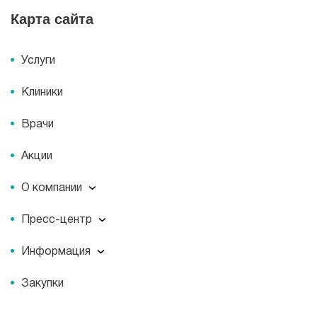
Карта сайта
Услуги
Клиники
Врачи
Акции
О компании
О компании
Пресс-центр
Миссия
Пресс-центр
История
Информация
Новости
Корпоративная социальная ответственность
Информация
Журнал для пациентов «МЕДСИ СЕГОДНЯ»
Документы
Закупки
Справочник направлений
Статьи
Лицензии
Справочник заболеваний