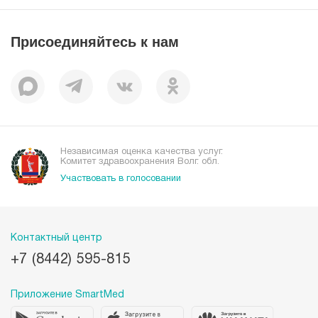
Вакансии
Наши преимущества
Присоединяйтесь к нам
Пациентам
Отзывы
Независимая оценка качества услуг.
Комитет здравоохранения Волг. обл.
Участвовать в голосовании
Контактный центр
+7 (8442) 595-815
Приложение SmartMed