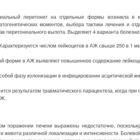
иальный перитонит на отдельные формы возникла в кл
тогенетических моментов, выбора тактики лечения и отд
ав перитонеального выпота. Выделяют 4 варианта болезни
Характеризуется числом лейкоцитов в АЖ свыше 250 в 1 мк
ой форме в АЖ выявляют повышенное содержание лейкоцит
собой фазу колонизации в инфицировании асцитической жи
тся результатом травматического парацентеза, когда при 
АЖ.
ком поражении печени выражены недостаточно, поскольк
и живота различной локализации и интенсивности. Болево