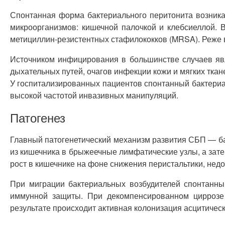
Спонтанная форма бактериального перитонита возника
микроорганизмов: кишечной палочкой и клебсиеллой. 
метициллин-резистентных стафилококков (MRSA). Реже
Источником инфицирования в большинстве случаев яв
дыхательных путей, очагов инфекции кожи и мягких тка
У госпитализированных пациентов спонтанный бактериа
высокой частотой инвазивных манипуляций.
Патогенез
Главный патогенетический механизм развития СБП — ба
из кишечника в брыжеечные лимфатические узлы, а зате
рост в кишечнике на фоне снижения перистальтики, недо
При миграции бактериальных возбудителей спонтанны
иммунной защиты. При декомпенсированном циррозе 
результате происходит активная колонизация асцитичес