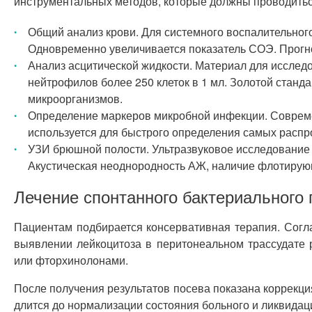
инструментальных методов, которые должны проводить
Общий анализ крови. Для системного воспалительного
Одновременно увеличивается показатель СОЭ. Прогн
Анализ асцитической жидкости. Материал для исслед
нейтрофилов более 250 клеток в 1 мл. Золотой станд
микроорганизмов.
Определение маркеров микробной инфекции. Совреме
используется для быстрого определения самых распр
УЗИ брюшной полости. Ультразвуковое исследование
Акустическая неоднородность АЖ, наличие флотирую
Лечение спонтанного бактериального 
Пациентам подбирается консервативная терапия. Соглас
выявлении лейкоцитоза в перитонеальном трассудате
или фторхинолонами.
После получения результатов посева показана коррекц
длится до нормализации состояния больного и ликвидац