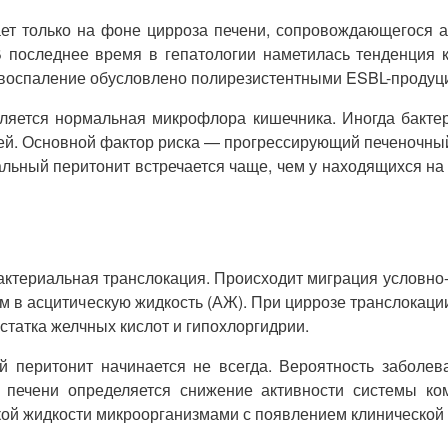
ет только на фоне цирроза печени, сопровождающегося 
В последнее время в гепатологии наметилась тенденция 
 воспаление обусловлено полирезистентными ESBL-проду
ляется нормальная микрофлора кишечника. Иногда бактер
ней. Основной фактор риска — прогрессирующий печеночный
льный перитонит встречается чаще, чем у находящихся на 
ктериальная транслокация. Происходит миграция условно
м в асцитическую жидкость (АЖ). При циррозе транслокац
статка желчных кислот и гипохлоргидрии.
й перитонит начинается не всегда. Вероятность заболев
печени определяется снижение активности системы ко
кой жидкости микроорганизмами с появлением клинической