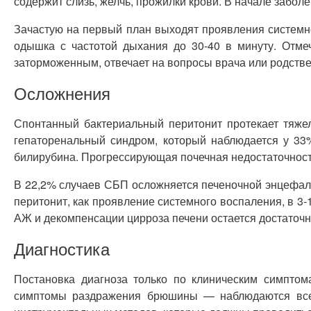
содержит слизь, желчь, прожилки крови. В начале заболе
Зачастую на первый план выходят проявления системн
одышка с частотой дыхания до 30-40 в минуту. Отмеч
заторможенным, отвечает на вопросы врача или родств
Осложнения
Спонтанный бактериальный перитонит протекает тяж
гепаторенальный синдром, который наблюдается у 33
билирубина. Прогрессирующая почечная недостаточность,
В 22,2% случаев СБП осложняется печеночной энцефал
перитонит, как проявление системного воспаления, в 
АЖ и декомпенсации цирроза печени остается достаточ
Диагностика
Постановка диагноза только по клиническим симптом
симптомы раздражения брюшины — наблюдаются всего