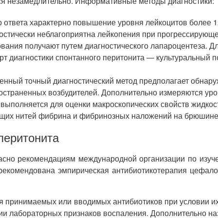
ся незамедлительно. Информативные методы диагностики:
 ответа характерно повышение уровня лейкоцитов более 1
остически неблагоприятна лейкопения при прогрессирующе
ования получают путем диагностического лапароцентеза. Д
арт диагностики спонтанного перитонита — культуральный 
нный точный диагностический метод предполагает обнар
остраненных возбудителей. Дополнительно измеряются уро
 выполняется для оценки макроскопических свойств жидко
щих нитей фибрина и фибринозных наложений на брюшине 
перитонита
но рекомендациям международной организации по изучению
 рекомендована эмпирическая антибиотикотерапия цефа
ия принимаемых или вводимых антибиотиков при условии и
ии лабораторных признаков воспаления. Дополнительно наз