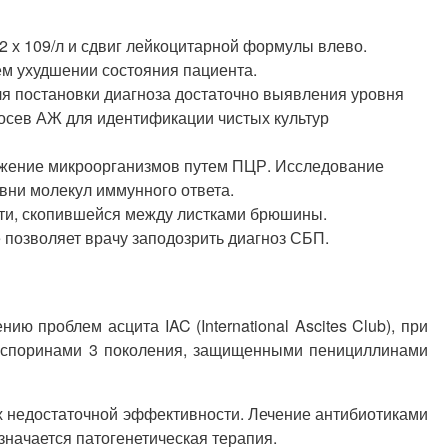
2 х 109/л и сдвиг лейкоцитарной формулы влево.
м ухудшении состояния пациента.
ля постановки диагноза достаточно выявления уровня
посев АЖ для идентификации чистых культур
ужение микроорганизмов путем ПЦР. Исследование
вни молекул иммунного ответа.
сти, скопившейся между листками брюшины.
позволяет врачу заподозрить диагноз СБП.
 проблем асцита IAC (International Ascites Club), при
лоспоринами 3 поколения, защищенными пенициллинами
х недостаточной эффективности. Лечение антибиотиками
начается патогенетическая терапия.