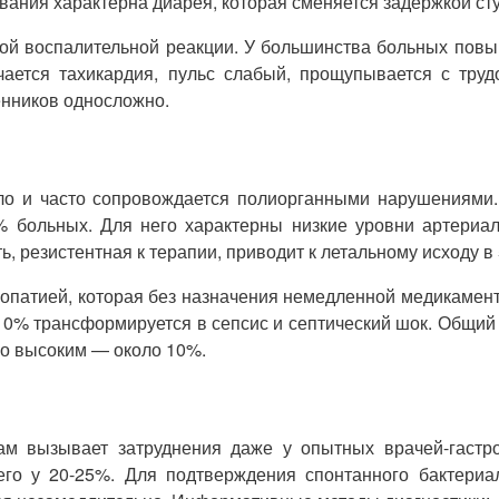
вания характерна диарея, которая сменяется задержкой сту
ой воспалительной реакции. У большинства больных повы
ается тахикардия, пульс слабый, прощупывается с труд
енников односложно.
ело и часто сопровождается полиорганными нарушениями
% больных. Для него характерны низкие уровни артериал
 резистентная к терапии, приводит к летальному исходу в
опатией, которая без назначения немедленной медикамент
3-10% трансформируется в сепсис и септический шок. Общи
но высоким — около 10%.
ам вызывает затруднения даже у опытных врачей-гастро
 у 20-25%. Для подтверждения спонтанного бактериаль