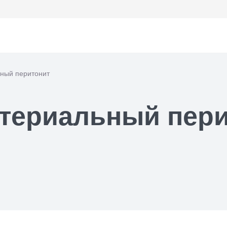
ный перитонит
териальный пери
ем офтальмолога
ем уролога
ем хирурга
ем кардиолога