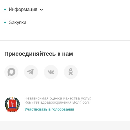
Миссия
Пресс-центр
История
Информация
Новости
Корпоративная социальная ответственность
Информация
Журнал для пациентов «МЕДСИ СЕГОДНЯ»
Документы
Закупки
Справочник направлений
Статьи
Лицензии
Справочник заболеваний
Вакансии
Наши преимущества
Присоединяйтесь к нам
Пациентам
Отзывы
Независимая оценка качества услуг.
Комитет здравоохранения Волг. обл.
Участвовать в голосовании