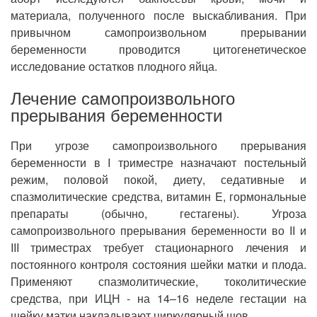
материала, полученного после выскабливания. При
привычном самопроизвольном прерывании
беременности проводится цитогенетическое
исследование остатков плодного яйца.
Лечение самопроизвольного
прерывания беременности
При угрозе самопроизвольного прерывания
беременности в I триместре назначают постельный
режим, половой покой, диету, седативные и
спазмолитические средства, витамин E, гормональные
препараты (обычно, гестагены). Угроза
самопроизвольного прерывания беременности во II и
III триместрах требует стационарного лечения и
постоянного контроля состояния шейки матки и плода.
Применяют спазмолитические, токолитические
средства, при ИЦН - на 14–16 неделе гестации на
шейку матки накладывают циркулярный шов.