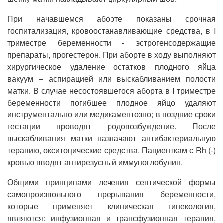
При начавшемся аборте показаны срочная
госпитализация, кровоостанавливающие средства, в I
триместре беременности - эстрогенсодержащие
препараты, прогестерон. При аборте в ходу выполняют
хирургическое удаление остатков плодного яйца
вакуум – аспирацией или выскабливанием полости
матки. В случае несостоявшегося аборта в I триместре
беременности погибшее плодное яйцо удаляют
инструментально или медикаментозно; в поздние сроки
гестации проводят родовозбуждение. После
выскабливания матки назначают антибактериальную
терапию, окситоцические средства. Пациенткам с Rh (-)
кровью вводят антирезусный иммуноглобулин.
Общими принципами лечения септической формы
самопроизвольного прерывания беременности,
которые применяет клиническая гинекология,
являются: инфузионная и трансфузионная терапия,