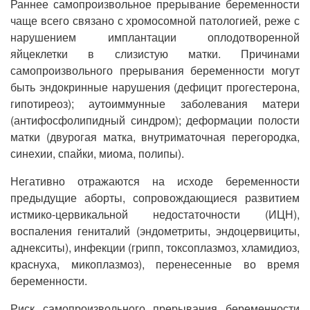
Раннее самопроизвольное прерывание беременности
чаще всего связано с хромосомной патологией, реже с
нарушением имплантации оплодотворенной
яйцеклетки в слизистую матки. Причинами
самопроизвольного прерывания беременности могут
быть эндокринные нарушения (дефицит прогестерона,
гипотиреоз); аутоиммунные заболевания матери
(антифосфолипидный синдром); деформации полости
матки (двурогая матка, внутриматочная перегородка,
синехии, спайки, миома, полипы).
Негативно отражаются на исходе беременности
предыдущие аборты, сопровождающиеся развитием
истмико-цервикальной недостаточности (ИЦН),
воспаления гениталий (эндометриты, эндоцервициты,
аднекситы), инфекции (грипп, токсоплазмоз, хламидиоз,
краснуха, микоплазмоз), перенесенные во время
беременности.
Риск самопроизвольного прерывания беременности