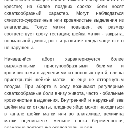
крестце; на более поздних сроках боли носят
схваткообразный характер. Могут наблюдаться
слизисто-сукровичные или кровянистые выделения из
влагалища. Тонус матки повышен, ее размер
соответствует сроку гестации; шейка матки - закрыта,
нормальной длины; рост и развитие плода чаще всего
не нарушены.
Начавшийся аборт характеризуется более
выраженными приступообразными болями и
кровянистыми выделениями из половых путей, слегка
приоткрытой шейкой матки, но еще не отторгнутым
плодом. При аборте в ходу возникают регулярные
схваткообразные боли внизу живота, часто - обильные
кровянистые выделения. Внутренний и наружный зев
шейки матки открыты, плодное яйцо может находиться
в канале шейки матки или во влагалище, величина
матки оценивается меньше срока беременности,
возможно подтекание околоплодных вод.