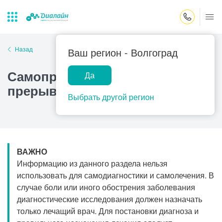
Закрыть поиск
Назад
Ваш регион -
Волгоград
Самопроизвольное
Да
Лаборатории
Центр помощи
Популярные запросы
прерывание беременности
на дому
Выбрать другой регион
Прием гинеколога
Прием оториноларинголога
Прием дерматолога
ВАЖНО
Прием гастроэнтеролога
Информацию из данного раздела нельзя
Прием офтальмолога
использовать для самодиагностики и самолечения. В
случае боли или иного обострения заболевания
Прием уролога
диагностические исследования должен назначать
Прием хирурга
только лечащий врач. Для постановки диагноза и