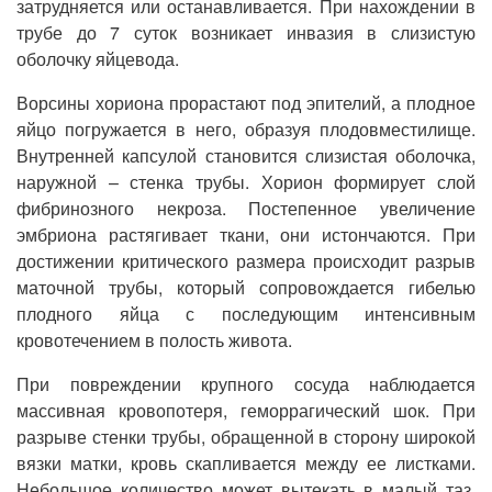
затрудняется или останавливается. При нахождении в
трубе до 7 суток возникает инвазия в слизистую
оболочку яйцевода.
Ворсины хориона прорастают под эпителий, а плодное
яйцо погружается в него, образуя плодовместилище.
Внутренней капсулой становится слизистая оболочка,
наружной – стенка трубы. Хорион формирует слой
фибринозного некроза. Постепенное увеличение
эмбриона растягивает ткани, они истончаются. При
достижении критического размера происходит разрыв
маточной трубы, который сопровождается гибелью
плодного яйца с последующим интенсивным
кровотечением в полость живота.
При повреждении крупного сосуда наблюдается
массивная кровопотеря, геморрагический шок. При
разрыве стенки трубы, обращенной в сторону широкой
вязки матки, кровь скапливается между ее листками.
Небольшое количество может вытекать в малый таз,