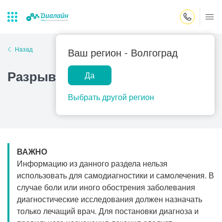
Закрыть поиск
Назад
Ваш регион -
Волгоград
Разрыв маточной трубы
Да
Лаборатории
Центр помощи
Популярные запросы
на дому
Выбрать другой регион
Прием гинеколога
Прием оториноларинголога
Прием дерматолога
ВАЖНО
Прием гастроэнтеролога
Информацию из данного раздела нельзя
Прием офтальмолога
использовать для самодиагностики и самолечения. В
случае боли или иного обострения заболевания
Прием уролога
диагностические исследования должен назначать
Прием хирурга
только лечащий врач. Для постановки диагноза и