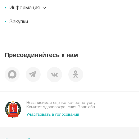
Пресс-центр
История
Информация
Новости
Корпоративная социальная ответственность
Информация
Журнал для пациентов «МЕДСИ СЕГОДНЯ»
Документы
Закупки
Справочник направлений
Статьи
Лицензии
Справочник заболеваний
Вакансии
Наши преимущества
Присоединяйтесь к нам
Пациентам
Отзывы
Независимая оценка качества услуг.
Комитет здравоохранения Волг. обл.
Участвовать в голосовании