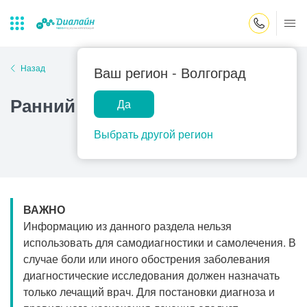
Закрыть поиск
Назад
Ваш регион -
Волгоград
Ранний выкидыш
Да
Лаборатории
Центр помощи
Популярные запросы
на дому
Выбрать другой регион
Прием гинеколога
Прием оториноларинголога
Прием дерматолога
ВАЖНО
Прием гастроэнтеролога
Информацию из данного раздела нельзя
Прием офтальмолога
использовать для самодиагностики и самолечения. В
случае боли или иного обострения заболевания
Прием уролога
диагностические исследования должен назначать
Прием хирурга
только лечащий врач. Для постановки диагноза и