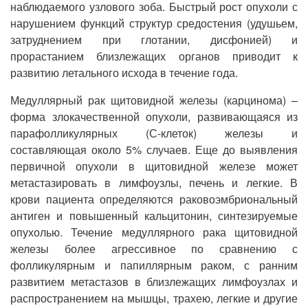
наблюдаемого узлового зоба. Быстрый рост опухоли с
нарушением функций структур средостения (удушьем,
затруднением при глотании, дисфонией) и
прорастанием близлежащих органов приводит к
развитию летального исхода в течение года.
Медуллярный рак щитовидной железы (карцинома) –
форма злокачественной опухоли, развивающаяся из
парафолликулярных (С-клеток) железы и
составляющая около 5% случаев. Еще до выявления
первичной опухоли в щитовидной железе может
метастазировать в лимфоузлы, печень и легкие. В
крови пациента определяются раковоэмбриональный
антиген и повышенный кальцитонин, синтезируемые
опухолью. Течение медуллярного рака щитовидной
железы более агрессивное по сравнению с
фолликулярным и папиллярным раком, с ранним
развитием метастазов в близлежащих лимфоузлах и
распространением на мышцы, трахею, легкие и другие