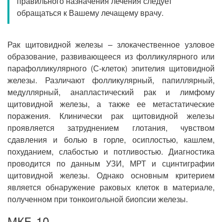
правильного назначения лечения следует
Прием кардиолога
обращаться к Вашему лечащему врачу.
Рак щитовидной железы – злокачественное узловое
образование, развивающееся из фолликулярного или
парафолликулярного (С-клеток) эпителия щитовидной
железы. Различают фолликулярный, папиллярный,
медуллярный, анапластический рак и лимфому
щитовидной железы, а также ее метастатические
поражения. Клинически рак щитовидной железы
проявляется затруднением глотания, чувством
сдавления и болью в горле, осиплостью, кашлем,
похуданием, слабостью и потливостью. Диагностика
проводится по данным УЗИ, МРТ и сцинтиграфии
щитовидной железы. Однако основным критерием
является обнаружение раковых клеток в материале,
полученном при тонкоигольной биопсии железы.
МКБ-10