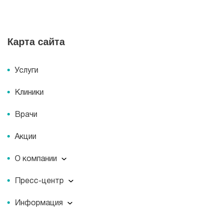
Карта сайта
Услуги
Клиники
Врачи
Акции
О компании
О компании
Пресс-центр
Миссия
Пресс-центр
История
Информация
Новости
Корпоративная социальная ответственность
Информация