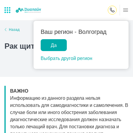
Закрыть поиск
Назад
Ваш регион -
Волгоград
Рак щитовидной железы
Да
Лаборатории
Центр помощи
Популярные запросы
на дому
Выбрать другой регион
Прием гинеколога
Прием оториноларинголога
Прием дерматолога
ВАЖНО
Прием гастроэнтеролога
Информацию из данного раздела нельзя
Прием офтальмолога
использовать для самодиагностики и самолечения. В
случае боли или иного обострения заболевания
Прием уролога
диагностические исследования должен назначать
Прием хирурга
только лечащий врач. Для постановки диагноза и