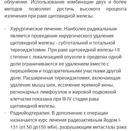
облучение. Использование комбинации двух и более
методов позволяет достичь высокого процента
излечения при раке щитовидной железы.
Хирургическое лечение. Наиболее радикальным
является проведение хирургического удаления
щитовидной железы - субтотальной и тотальной
тиреоидэктомии. При раке щитовидной железы I-II
степени с локализацией опухоли в пределах одной
доли ограничиваются ее удалением вместе с
перешейком и подозрительными участками другой
доли. Расширенная тиреоидэктомия, включающая
удаление мышц шеи, иссечение яремной вены,
регионарных лимфоузлов и жировой подкожной
клетчатки показана при III-IV стадии рака
щитовидной железы.
Радиойодтерапия. В дополнение к операции
назначается курс лечения радиоактивным йодом I-
131 (от 50 до150 мКи), разрушающим метастазы рака