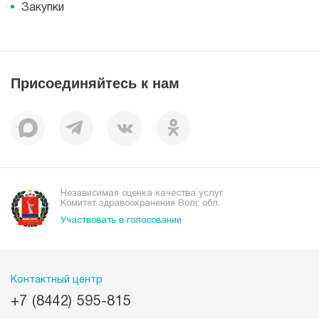
Журнал для пациентов «МЕДСИ СЕГОДНЯ»
Документы
Закупки
Справочник направлений
Статьи
Лицензии
Справочник заболеваний
Вакансии
Наши преимущества
Присоединяйтесь к нам
Пациентам
Отзывы
Независимая оценка качества услуг.
Комитет здравоохранения Волг. обл.
Участвовать в голосовании
Контактный центр
+7 (8442) 595-815