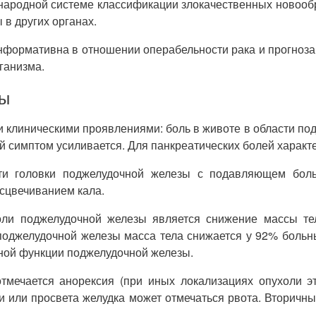
ародной системе классификации злокачественных новообра
 в других органах.
нформативна в отношении операбельности рака и прогноза 
ганизма.
зы
клиническими проявлениями: боль в животе в области под
й симптом усиливается. Для панкреатических болей характе
ти головки поджелудочной железы с подавляющем боль
сцвечиванием кала.
ли поджелудочной железы является снижение массы тел
и поджелудочной железы масса тела снижается у 92% боль
рной функции поджелудочной железы.
тмечается анорексия (при иных локализациях опухоли эт
 или просвета желудка может отмечаться рвота. Вторичный