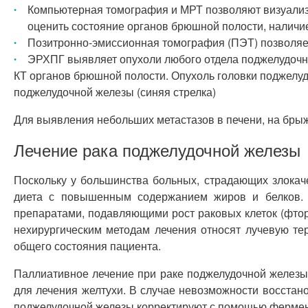
Компьютерная томография и МРТ позволяют визуализир
оценить состояние органов брюшной полости, наличие
Позитронно-эмиссионная томография (ПЭТ) позволяет
ЭРХПГ выявляет опухоли любого отдела поджелудочно
КТ органов брюшной полости. Опухоль головки поджелуд
поджелудочной железы (синяя стрелка)
Для выявления небольших метастазов в печени, на бры
Лечение рака поджелудочной железы
Поскольку у большинства больных, страдающих злокач
диета с повышенным содержанием жиров и белков. 
препаратами, подавляющими рост раковых клеток (фторур
нехирургическим методам лечения относят лучевую те
общего состояния пациента.
Паллиативное лечение при раке поджелудочной железы
для лечения желтухи. В случае невозможности восста
поджелудочной железы корректируют с помощью ферментн