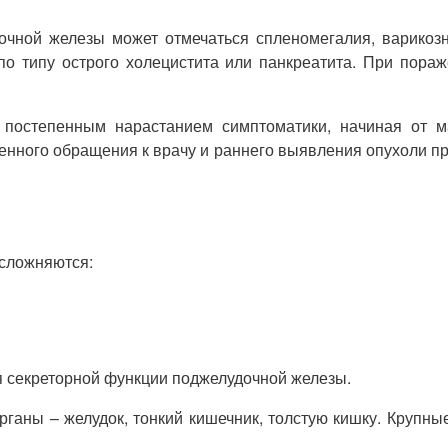
дочной железы может отмечаться спленомегалия, варикоз
т по типу острого холецистита или панкреатита. При по
я постепенным нарастанием симптоматики, начиная от м
енного обращения к врачу и раннего выявления опухоли п
сложняются:
 секреторной функции поджелудочной железы.
ганы – желудок, тонкий кишечник, толстую кишку. Крупны