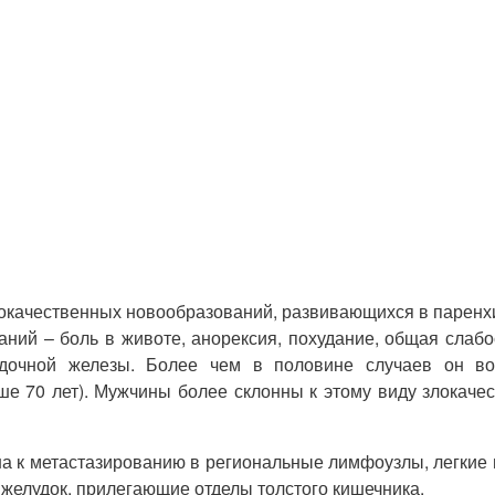
локачественных новообразований, развивающихся в паренхи
ний – боль в животе, анорексия, похудание, общая слабо
дочной железы. Более чем в половине случаев он во
е 70 лет). Мужчины более склонны к этому виду злокачес
а к метастазированию в региональные лимфоузлы, легкие 
 желудок, прилегающие отделы толстого кишечника.