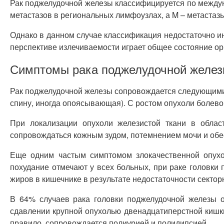
Рак поджелудочной железы классифицируется по междун
метастазов в региональных лимфоузлах, а M – метастазы
Однако в данном случае классификация недостаточно и
перспективе излечиваемости играет общее состояние ор
Симптомы рака поджелудочной желе
Рак поджелудочной железы сопровождается следующими 
спину, иногда опоясывающая). С ростом опухоли болево
При локализации опухоли железистой ткани в облас
сопровождаться кожным зудом, потемнением мочи и обе
Еще одним частым симптомом злокачественной опухо
похудание отмечают у всех больных, при раке головк
жиров в кишечнике в результате недостаточности секто
В 64% случаев рака головки поджелудочной железы о
сдавлении крупной опухолью двенадцатиперстной кишки
правило, сопровождается полиурией и полидипсией.