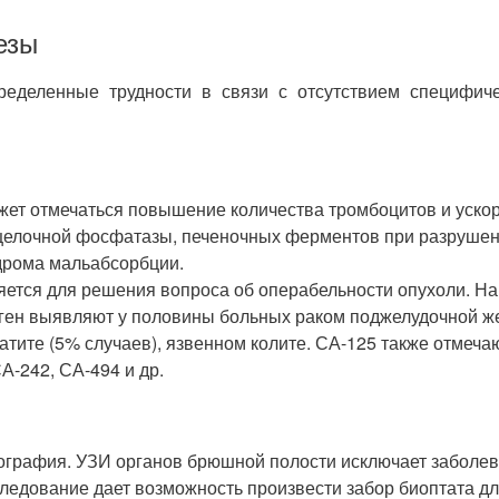
езы
ределенные трудности в связи с отсутствием специфич
жет отмечаться повышение количества тромбоцитов и уск
елочной фосфатазы, печеночных ферментов при разрушении
ндрома мальабсорбции.
ется для решения вопроса об операбельности опухоли. На 
ен выявляют у половины больных раком поджелудочной же
еатите (5% случаев), язвенном колите. СА-125 также отмеч
А-242, СА-494 и др.
графия. УЗИ органов брюшной полости исключает заболева
ледование дает возможность произвести забор биоптата дл