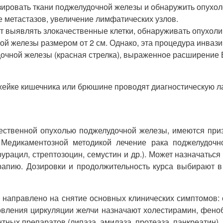
овать ткани поджелудочной железы и обнаружить опухолевы
 метастазов, увеличение лимфатических узлов.
 выявлять злокачественные клетки, обнаруживать опухоли 
й железы размером от 2 см. Однако, эта процедура инвази
очной железы (красная стрелка), выраженное расширение В
жейке кишечника или брюшине проводят диагностическую л
ественной опухолью поджелудочной железы, имеются при
Медикаментозной методикой лечение рака поджелудочно
ацил, стрептозоцин, семустин и др.). Может назначаться к
рапию. Дозировки и продолжительность курса выбирают в 
 направлено на снятие основных клинических симптомов: 
новления циркуляции желчи назначают холестирамин, фено
ых препаратов (липаза, амилаза, протеаза, панкреатин).