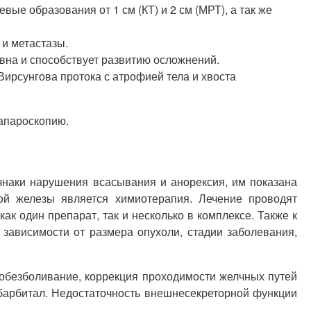
е образования от 1 см (КТ) и 2 см (МРТ), а так же
и метастазы.
вна и способствует развитию осложнений.
ирсунгова протока с атрофией тела и хвоста
апароскопию.
знаки нарушения всасывания и анорексия, им показана
й железы является химиотерапия. Лечение проводят
ак один препарат, так и несколько в комплексе. Также к
зависимости от размера опухоли, стадии заболевания,
обезболивание, коррекция проходимости желчных путей
барбитал. Недостаточность внешнесекреторной функции