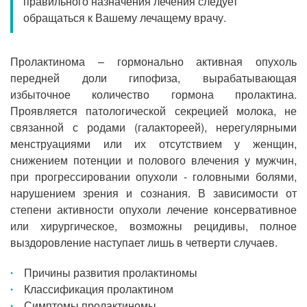
правильного назначения лечения следует
Прием кардиолога
обращаться к Вашему лечащему врачу.
Пролактинома – гормонально активная опухоль
передней доли гипофиза, вырабатывающая
избыточное количество гормона пролактина.
Проявляется патологической секрецией молока, не
связанной с родами (галактореей), нерегулярными
менструациями или их отсутствием у женщин,
снижением потенции и полового влечения у мужчин,
при прогрессировании опухоли - головными болями,
нарушением зрения и сознания. В зависимости от
степени активности опухоли лечение консервативное
или хирургическое, возможны рецидивы, полное
выздоровление наступает лишь в четверти случаев.
Причины развития пролактиномы
Классификация пролактином
Симптомы пролактиномы