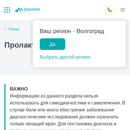
Закрыть поиск
Назад
Ваш регион -
Волгоград
Пролактинома
Да
Лаборатории
Центр помощи
Популярные запросы
на дому
Выбрать другой регион
Прием гинеколога
Прием оториноларинголога
Прием дерматолога
ВАЖНО
Прием гастроэнтеролога
Информацию из данного раздела нельзя
Прием офтальмолога
использовать для самодиагностики и самолечения. В
случае боли или иного обострения заболевания
Прием уролога
диагностические исследования должен назначать
Прием хирурга
только лечащий врач. Для постановки диагноза и