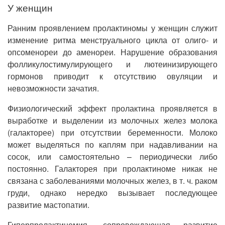
У женщин
Ранним проявлением пролактиномы у женщин служит
изменение ритма менструального цикла от олиго- и
опсоменореи до аменореи. Нарушение образования
фолликулостимулирующего и лютеинизирующего
гормонов приводит к отсутствию овуляции и
невозможности зачатия.
Физиологический эффект пролактина проявляется в
выработке и выделении из молочных желез молока
(галакторее) при отсутствии беременности. Молоко
может выделяться по каплям при надавливании на
сосок, или самостоятельно – периодически либо
постоянно. Галакторея при пролактиноме никак не
связана с заболеваниями молочных желез, в т. ч. раком
груди, однако нередко вызывает последующее
развитие мастопатии.
Гиперпролактинемия, сопровождающая развитие