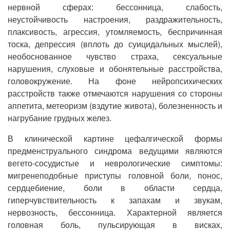
нервной сферах: бессонница, слабость,
неустойчивость настроения, раздражительность,
плаксивость, агрессия, утомляемость, беспричинная
тоска, депрессия (вплоть до суицидальных мыслей),
необоснованное чувство страха, сексуальные
нарушения, слуховые и обонятельные расстройства,
головокружение. На фоне нейропсихических
расстройств также отмечаются нарушения со стороны
аппетита, метеоризм (вздутие живота), болезненность и
нагрубание грудных желез.
В клинической картине цефалгической формы
предменструального синдрома ведущими являются
вегето-сосудистые и неврологические симптомы:
мигренеподобные приступы головной боли, понос,
сердцебиение, боли в области сердца,
гиперчувствительность к запахам и звукам,
нервозность, бессонница. Характерной является
головная боль, пульсирующая в висках,