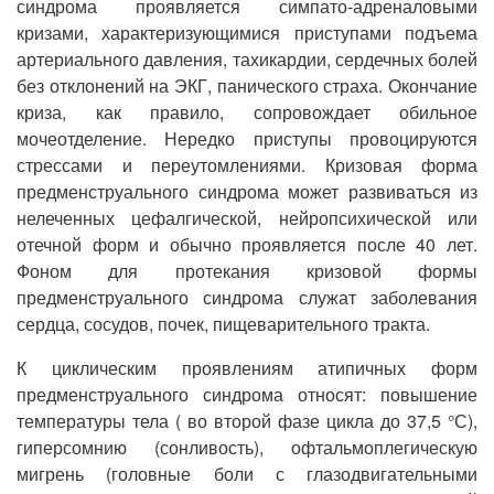
синдрома проявляется симпато-адреналовыми
кризами, характеризующимися приступами подъема
артериального давления, тахикардии, сердечных болей
без отклонений на ЭКГ, панического страха. Окончание
криза, как правило, сопровождает обильное
мочеотделение. Нередко приступы провоцируются
стрессами и переутомлениями. Кризовая форма
предменструального синдрома может развиваться из
нелеченных цефалгической, нейропсихической или
отечной форм и обычно проявляется после 40 лет.
Фоном для протекания кризовой формы
предменструального синдрома служат заболевания
сердца, сосудов, почек, пищеварительного тракта.
К циклическим проявлениям атипичных форм
предменструального синдрома относят: повышение
температуры тела ( во второй фазе цикла до 37,5 °С),
гиперсомнию (сонливость), офтальмоплегическую
мигрень (головные боли с глазодвигательными