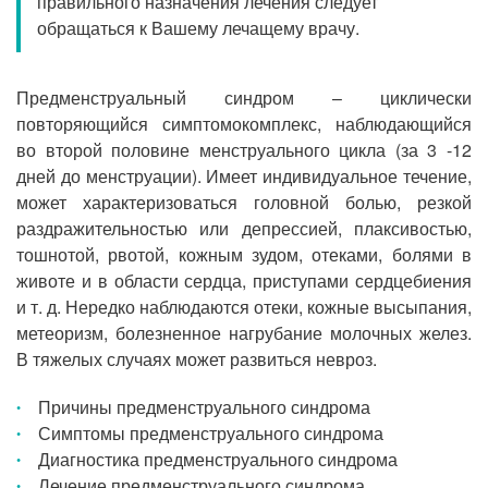
правильного назначения лечения следует
Прием кардиолога
обращаться к Вашему лечащему врачу.
Предменструальный синдром – циклически
повторяющийся симптомокомплекс, наблюдающийся
во второй половине менструального цикла (за 3 -12
дней до менструации). Имеет индивидуальное течение,
может характеризоваться головной болью, резкой
раздражительностью или депрессией, плаксивостью,
тошнотой, рвотой, кожным зудом, отеками, болями в
животе и в области сердца, приступами сердцебиения
и т. д. Нередко наблюдаются отеки, кожные высыпания,
метеоризм, болезненное нагрубание молочных желез.
В тяжелых случаях может развиться невроз.
Причины предменструального синдрома
Симптомы предменструального синдрома
Диагностика предменструального синдрома
Лечение предменструального синдрома