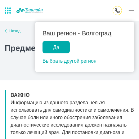
Закрыть поиск
Назад
Ваш регион -
Волгоград
Предменструальный синдром
Да
Лаборатории
Центр помощи
Популярные запросы
на дому
Выбрать другой регион
Прием гинеколога
Прием оториноларинголога
Прием дерматолога
ВАЖНО
Прием гастроэнтеролога
Информацию из данного раздела нельзя
Прием офтальмолога
использовать для самодиагностики и самолечения. В
случае боли или иного обострения заболевания
Прием уролога
диагностические исследования должен назначать
Прием хирурга
только лечащий врач. Для постановки диагноза и