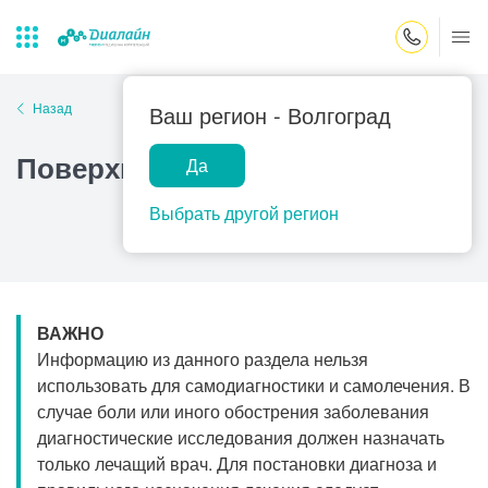
Закрыть поиск
Назад
Ваш регион -
Волгоград
Поверхностный бульбит
Да
Лаборатории
Центр помощи
Популярные запросы
на дому
Выбрать другой регион
Прием гинеколога
Прием оториноларинголога
Прием дерматолога
ВАЖНО
Прием гастроэнтеролога
Информацию из данного раздела нельзя
Прием офтальмолога
использовать для самодиагностики и самолечения. В
случае боли или иного обострения заболевания
Прием уролога
диагностические исследования должен назначать
Прием хирурга
только лечащий врач. Для постановки диагноза и