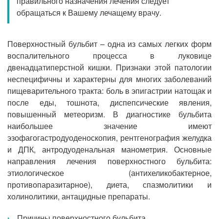
правильного назначения лечения следует
Прием кардиолога
обращаться к Вашему лечащему врачу.
Поверхностный бульбит – одна из самых легких форм
воспалительного процесса в луковице
двенадцатиперстной кишки. Признаки этой патологии
неспецифичны и характерны для многих заболеваний
пищеварительного тракта: боль в эпигастрии натощак и
после еды, тошнота, диспепсические явления,
повышенный метеоризм. В диагностике бульбита
наибольшее значение имеют
эзофагогастродуоденоскопия, рентгенография желудка
и ДПК, антродуоденальная манометрия. Основные
направления лечения поверхностного бульбита:
этиологическое (антихеликобактерное,
противопаразитарное), диета, спазмолитики и
холинолитики, антацидные препараты.
Причины поверхностного бульбита