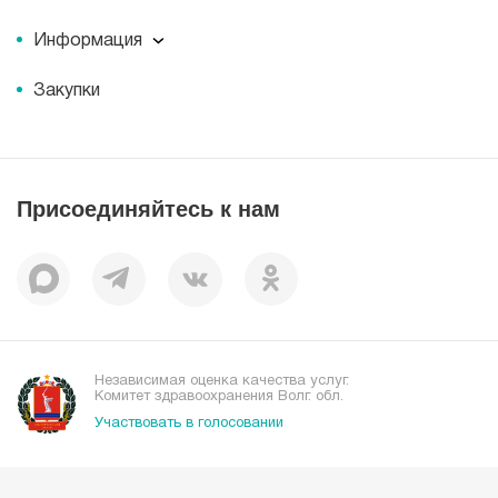
Миссия
Пресс-центр
История
Информация
Новости
Корпоративная социальная ответственность
Информация
Журнал для пациентов «МЕДСИ СЕГОДНЯ»
Документы
Закупки
Справочник направлений
Статьи
Лицензии
Справочник заболеваний
Вакансии
Наши преимущества
Присоединяйтесь к нам
Пациентам
Отзывы
Независимая оценка качества услуг.
Комитет здравоохранения Волг. обл.
Участвовать в голосовании