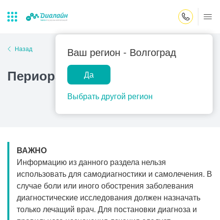
Закрыть поиск
Назад
Ваш регион -
Волгоград
Периоральный дерматит
Да
Лаборатории
Центр помощи
Популярные запросы
на дому
Выбрать другой регион
Прием гинеколога
Прием оториноларинголога
Прием дерматолога
ВАЖНО
Прием гастроэнтеролога
Информацию из данного раздела нельзя
Прием офтальмолога
использовать для самодиагностики и самолечения. В
случае боли или иного обострения заболевания
Прием уролога
диагностические исследования должен назначать
Прием хирурга
только лечащий врач. Для постановки диагноза и