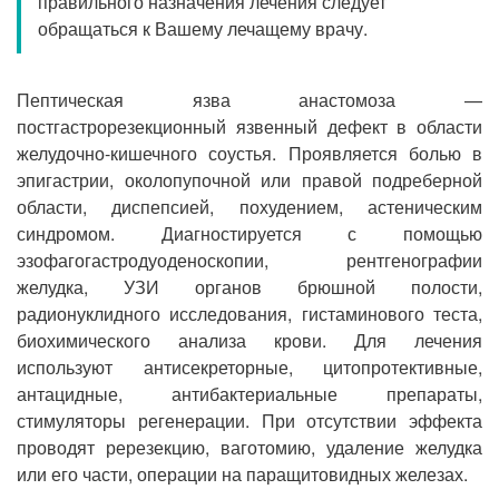
правильного назначения лечения следует
Прием кардиолога
обращаться к Вашему лечащему врачу.
Пептическая язва анастомоза —
постгастрорезекционный язвенный дефект в области
желудочно-кишечного соустья. Проявляется болью в
эпигастрии, околопупочной или правой подреберной
области, диспепсией, похудением, астеническим
синдромом. Диагностируется с помощью
эзофагогастродуоденоскопии, рентгенографии
желудка, УЗИ органов брюшной полости,
радионуклидного исследования, гистаминового теста,
биохимического анализа крови. Для лечения
используют антисекреторные, цитопротективные,
антацидные, антибактериальные препараты,
стимуляторы регенерации. При отсутствии эффекта
проводят ререзекцию, ваготомию, удаление желудка
или его части, операции на паращитовидных железах.