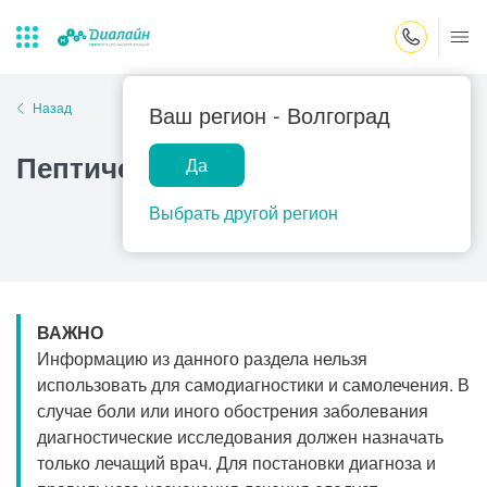
Закрыть поиск
Назад
Ваш регион -
Волгоград
Пептическая язва анастомоза
Да
Лаборатории
Центр помощи
Популярные запросы
на дому
Выбрать другой регион
Прием гинеколога
Прием оториноларинголога
Прием дерматолога
ВАЖНО
Прием гастроэнтеролога
Информацию из данного раздела нельзя
Прием офтальмолога
использовать для самодиагностики и самолечения. В
случае боли или иного обострения заболевания
Прием уролога
диагностические исследования должен назначать
Прием хирурга
только лечащий врач. Для постановки диагноза и