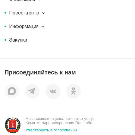
О компании
Пресс-центр
Миссия
Пресс-центр
История
Информация
Новости
Корпоративная социальная ответственность
Информация
Журнал для пациентов «МЕДСИ СЕГОДНЯ»
Документы
Закупки
Справочник направлений
Статьи
Лицензии
Справочник заболеваний
Вакансии
Наши преимущества
Присоединяйтесь к нам
Пациентам
Отзывы
Независимая оценка качества услуг.
Комитет здравоохранения Волг. обл.
Участвовать в голосовании