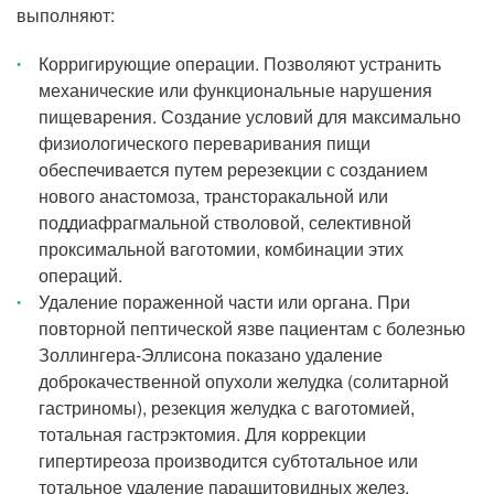
выполняют:
Корригирующие операции. Позволяют устранить
механические или функциональные нарушения
пищеварения. Создание условий для максимально
физиологического переваривания пищи
обеспечивается путем ререзекции с созданием
нового анастомоза, трансторакальной или
поддиафрагмальной стволовой, селективной
проксимальной ваготомии, комбинации этих
операций.
Удаление пораженной части или органа. При
повторной пептической язве пациентам с болезнью
Золлингера-Эллисона показано удаление
доброкачественной опухоли желудка (солитарной
гастриномы), резекция желудка с ваготомией,
тотальная гастрэктомия. Для коррекции
гипертиреоза производится субтотальное или
тотальное удаление паращитовидных желез.