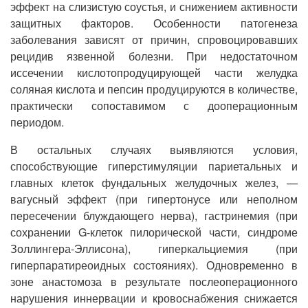
эффект на слизистую соустья, и снижением активности
защитных факторов. Особенности патогенеза
заболевания зависят от причин, спровоцировавших
рецидив язвенной болезни. При недостаточном
иссечении кислотопродуцирующей части желудка
соляная кислота и пепсин продуцируются в количестве,
практически сопоставимом с дооперационным
периодом.
В остальных случаях выявляются условия,
способствующие гиперстимуляции париетальных и
главных клеток фундальных желудочных желез, —
вагусный эффект (при гипертонусе или неполном
пересечении блуждающего нерва), гастринемия (при
сохранении G-клеток пилорической части, синдроме
Золлингера-Эллисона), гиперкальциемия (при
гиперпаратиреоидных состояниях). Одновременно в
зоне анастомоза в результате послеоперационного
нарушения иннервации и кровоснабжения снижается