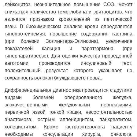
лейкоцитоз, незначительное повышение СОЭ, может
снижаться количество гемоглобина и эритроцитов, что
является признаком кровотечений из пептической
язвы. В биохимическом анализе крови определяется
гипопротеинемия, повышение содержания гастрина
(при болезни Золлингера-Эллисона), увеличение
показателей кальция и паратгормона (при
гиперпаратиреозе). Для оценки качества проведенной
ваготомии производится инсулиновый тест,
положительный результат которого указывает на
сохранность волокон блуждающего нерва.
Дифференциальная диагностика проводится с другими
видами болезней оперированного желудка,
злокачественными желудочными неоплазиями,
первичной язвой тонкой кишки, несостоятельностью
анастомоза, острым аппендицитом, панкреатитом,
холециститом. Кроме гастроэнтеролога пациенту
необходимы консультации хирурга, онколога,