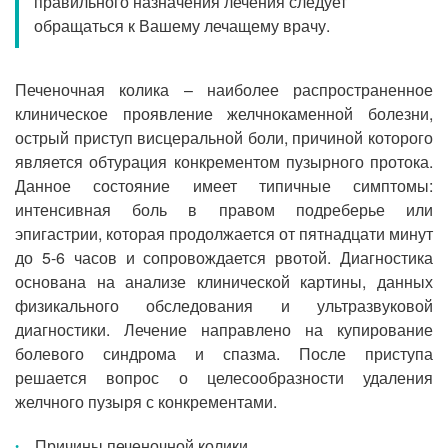
правильного назначения лечения следует
Прием кардиолога
обращаться к Вашему лечащему врачу.
Печеночная колика – наиболее распространенное
клиническое проявление желчнокаменной болезни,
острый приступ висцеральной боли, причиной которого
является обтурация конкрементом пузырного протока.
Данное состояние имеет типичные симптомы:
интенсивная боль в правом подреберье или
эпигастрии, которая продолжается от пятнадцати минут
до 5-6 часов и сопровождается рвотой. Диагностика
основана на анализе клинической картины, данных
физикального обследования и ультразвуковой
диагностики. Лечение направлено на купирование
болевого синдрома и спазма. После приступа
решается вопрос о целесообразности удаления
желчного пузыря с конкрементами.
Причины печеночной колики