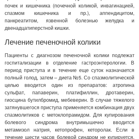
почек и кишечника (почечной коликой, инвагинацией,
спазмом кишечника и пр.), аппендицитом,
панкреатитом, язвенной болезнью желудка и
двенадцатиперстной кишки.
Лечение печеночной колики
Пациенты с диагнозом печеночной колики подлежат
госпитализации в отделение гастроэнтерологии. В
период приступа и в течение еще суток назначается
полный голод, затем – диета №5. Со спазмолитической
целью вводится один из препаратов: атропина
сульфат, папаверин, платифиллин, дротаверин,
гиосцина бутилбромид, мебеверин. В случае тяжелого
затянувшегося приступа применяется комбинация двух
спазмолитиков с метоклопрамидом. Для купирования
болевого синдрома внутримышечно вводится
метамизол натрия, кетопрофен, кеторолак. Если в
течение шести часов болевой синдром не купируется,