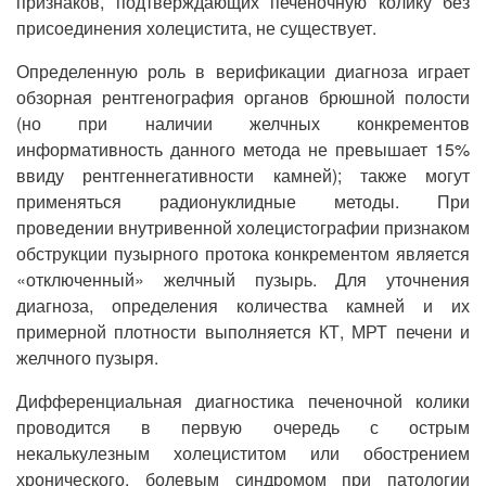
признаков, подтверждающих печеночную колику без
присоединения холецистита, не существует.
Определенную роль в верификации диагноза играет
обзорная рентгенография органов брюшной полости
(но при наличии желчных конкрементов
информативность данного метода не превышает 15%
ввиду рентгеннегативности камней); также могут
применяться радионуклидные методы. При
проведении внутривенной холецистографии признаком
обструкции пузырного протока конкрементом является
«отключенный» желчный пузырь. Для уточнения
диагноза, определения количества камней и их
примерной плотности выполняется КТ, МРТ печени и
желчного пузыря.
Дифференциальная диагностика печеночной колики
проводится в первую очередь с острым
некалькулезным холециститом или обострением
хронического, болевым синдромом при патологии