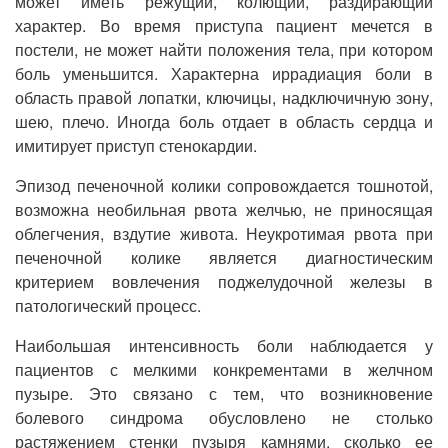
может иметь режущий, колющий, раздирающий
характер. Во время приступа пациент мечется в
постели, не может найти положения тела, при котором
боль уменьшится. Характерна иррадиация боли в
область правой лопатки, ключицы, надключичную зону,
шею, плечо. Иногда боль отдает в область сердца и
имитирует приступ стенокардии.
Эпизод печеночной колики сопровождается тошнотой,
возможна необильная рвота желчью, не приносящая
облегчения, вздутие живота. Неукротимая рвота при
печеночной колике является диагностическим
критерием вовлечения поджелудочной железы в
патологический процесс.
Наибольшая интенсивность боли наблюдается у
пациентов с мелкими конкрементами в желчном
пузыре. Это связано с тем, что возникновение
болевого синдрома обусловлено не столько
растяжением стенки пузыря камнями, сколько ее