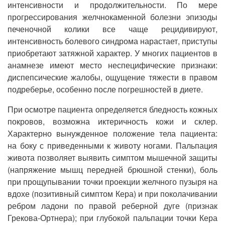
интенсивности и продолжительности. По мере
прогрессирования желчнокаменной болезни эпизоды
печеночной колики все чаще рецидивируют,
интенсивность болевого синдрома нарастает, приступы
приобретают затяжной характер. У многих пациентов в
анамнезе имеют место неспецифические признаки:
диспепсические жалобы, ощущение тяжести в правом
подреберье, особенно после погрешностей в диете.
При осмотре пациента определяется бледность кожных
покровов, возможна иктеричность кожи и склер.
Характерно вынужденное положение тела пациента:
на боку с приведенными к животу ногами. Пальпация
живота позволяет выявить симптом мышечной защиты
(напряжение мышц передней брюшной стенки), боль
при прощупывании точки проекции желчного пузыря на
вдохе (позитивный симптом Кера) и при поколачивании
ребром ладони по правой реберной дуге (признак
Грекова-Ортнера); при глубокой пальпации точки Кера