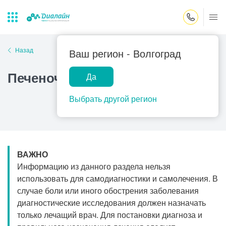
Закрыть поиск
Назад
Ваш регион -
Волгоград
Печеночная колика
Да
Лаборатории
Центр помощи
Популярные запросы
на дому
Выбрать другой регион
Прием гинеколога
Прием оториноларинголога
Прием дерматолога
ВАЖНО
Прием гастроэнтеролога
Информацию из данного раздела нельзя
Прием офтальмолога
использовать для самодиагностики и самолечения. В
случае боли или иного обострения заболевания
Прием уролога
диагностические исследования должен назначать
Прием хирурга
только лечащий врач. Для постановки диагноза и