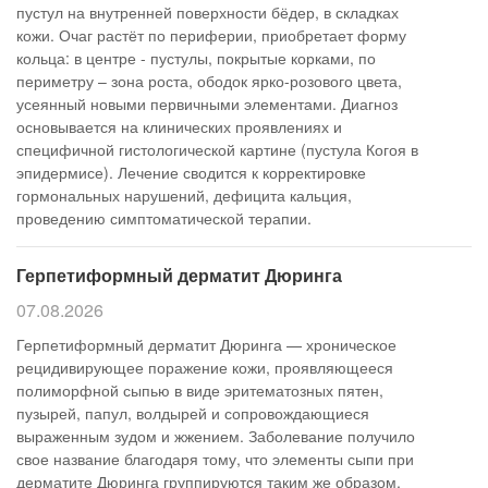
пустул на внутренней поверхности бёдер, в складках
кожи. Очаг растёт по периферии, приобретает форму
кольца: в центре - пустулы, покрытые корками, по
периметру – зона роста, ободок ярко-розового цвета,
усеянный новыми первичными элементами. Диагноз
основывается на клинических проявлениях и
специфичной гистологической картине (пустула Когоя в
эпидермисе). Лечение сводится к корректировке
гормональных нарушений, дефицита кальция,
проведению симптоматической терапии.
Герпетиформный дерматит Дюринга
07.08.2026
Герпетиформный дерматит Дюринга — хроническое
рецидивирующее поражение кожи, проявляющееся
полиморфной сыпью в виде эритематозных пятен,
пузырей, папул, волдырей и сопровождающиеся
выраженным зудом и жжением. Заболевание получило
свое название благодаря тому, что элементы сыпи при
дерматите Дюринга группируются таким же образом,