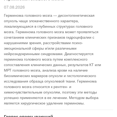
07.08.2026
Герминома головного мозга — дисонтогенетическая
опухоль чаще злокачественного характера,
локализующаяся в глубинных структурах головного
мозга. Герминома головного мозга может проявляться
сочетанием клинических признаков гидроцефалии с
нарушениями зрения, расстройствами психо-
эмоциональной сферы и/или различными
нейроэндокринными синдромами. Диагностируется
герминома головного мозга путем комплексного
сопоставления клинических данных, результатов КТ или
МРТ головного мозга, анализа крови на наличие
биохимических маркеров опухоли и гистологического
исследования образца опухолевой ткани. Герминома
головного мозга относится к рентген- и
химиочувствительным опухолям, поэтому эти методы
успешно применяются в ее лечении. Методом выбора
является хирургическое удаление герминомы.
Герпес опоясывающий