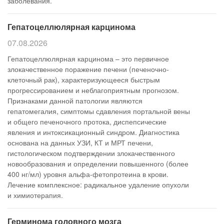
заболевания.
Гепатоцеллюлярная карцинома
07.08.2026
Гепатоцеллюлярная карцинома – это первичное
злокачественное поражение печени (печеночно-
клеточный рак), характеризующееся быстрым
прогрессированием и неблагоприятным прогнозом.
Признаками данной патологии являются
гепатомегалия, симптомы сдавления портальной вены
и общего печеночного протока, диспепсические
явления и интоксикационный синдром. Диагностика
основана на данных УЗИ, КТ и МРТ печени,
гистологическом подтверждении злокачественного
новообразования и определении повышенного (более
400 нг/мл) уровня альфа-фетопротеина в крови.
Лечение комплексное: радикальное удаление опухоли
и химиотерапия.
Герминома головного мозга