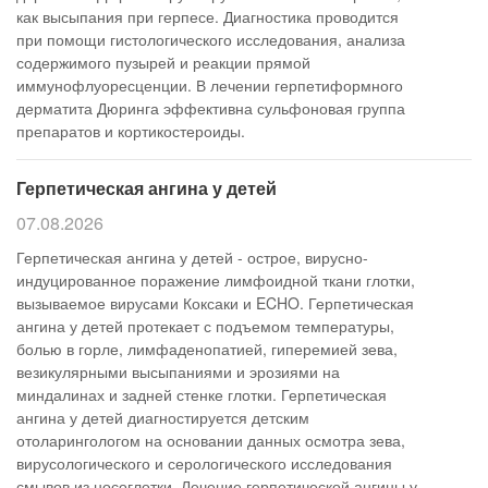
как высыпания при герпесе. Диагностика проводится
при помощи гистологического исследования, анализа
содержимого пузырей и реакции прямой
иммунофлуоресценции. В лечении герпетиформного
дерматита Дюринга эффективна сульфоновая группа
препаратов и кортикостероиды.
Герпетическая ангина у детей
07.08.2026
Герпетическая ангина у детей - острое, вирусно-
индуцированное поражение лимфоидной ткани глотки,
вызываемое вирусами Коксаки и ECHO. Герпетическая
ангина у детей протекает с подъемом температуры,
болью в горле, лимфаденопатией, гиперемией зева,
везикулярными высыпаниями и эрозиями на
миндалинах и задней стенке глотки. Герпетическая
ангина у детей диагностируется детским
отоларингологом на основании данных осмотра зева,
вирусологического и серологического исследования
смывов из носоглотки. Лечение герпетической ангины у