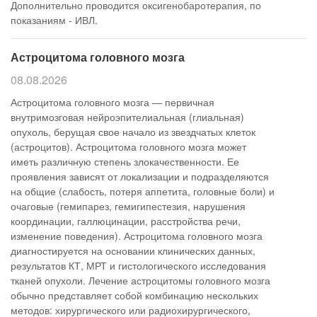
Дополнительно проводится оксигенобаротерапия, по
показаниям - ИВЛ.
Астроцитома головного мозга
08.08.2026
Астроцитома головного мозга — первичная
внутримозговая нейроэпителиальная (глиальная)
опухоль, берущая свое начало из звездчатых клеток
(астроцитов). Астроцитома головного мозга может
иметь различную степень злокачественности. Ее
проявления зависят от локализации и подразделяются
на общие (слабость, потеря аппетита, головные боли) и
очаговые (гемипарез, гемигипестезия, нарушения
координации, галлюцинации, расстройства речи,
изменение поведения). Астроцитома головного мозга
диагностируется на основании клинических данных,
результатов КТ, МРТ и гистологического исследования
тканей опухоли. Лечение астроцитомы головного мозга
обычно представляет собой комбинацию нескольких
методов: хирургического или радиохирургического,