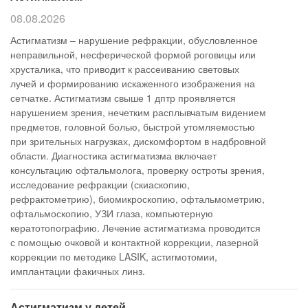
08.08.2026
Астигматизм – нарушение рефракции, обусловленное
неправильной, несферической формой роговицы или
хрусталика, что приводит к рассеиванию световых
лучей и формированию искаженного изображения на
сетчатке. Астигматизм свыше 1 дптр проявляется
нарушением зрения, нечетким расплывчатым видением
предметов, головной болью, быстрой утомляемостью
при зрительных нагрузках, дискомфортом в надбровной
области. Диагностика астигматизма включает
консультацию офтальмолога, проверку остроты зрения,
исследование рефракции (скиаскопию,
рефрактометрию), биомикроскопию, офтальмометрию,
офтальмоскопию, УЗИ глаза, компьютерную
кератотопографию. Лечение астигматизма проводится
с помощью очковой и контактной коррекции, лазерной
коррекции по методике LASIK, астигмотомии,
имплантации факичных линз.
Астигматизм у детей