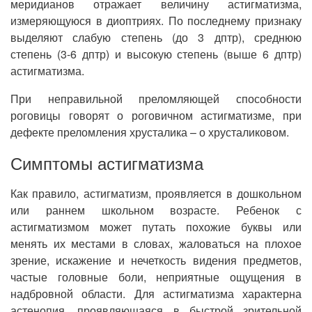
меридианов отражает величину астигматизма,
измеряющуюся в диоптриях. По последнему признаку
выделяют слабую степень (до 3 дптр), среднюю
степень (3-6 дптр) и высокую степень (выше 6 дптр)
астигматизма.
При неправильной преломляющей способности
роговицы говорят о роговичном астигматизме, при
дефекте преломления хрусталика – о хрусталиковом.
Симптомы астигматизма
Как правило, астигматизм, проявляется в дошкольном
или раннем школьном возрасте. Ребенок с
астигматизмом может путать похожие буквы или
менять их местами в словах, жаловаться на плохое
зрение, искажение и нечеткость видения предметов,
частые головные боли, неприятные ощущения в
надбровной области. Для астигматизма характерна
астенопия, проявляющаяся в быстрой зрительной