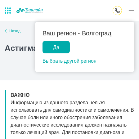
Закрыть поиск
Назад
Ваш регион -
Волгоград
Астигматизм
Да
Лаборатории
Центр помощи
Популярные запросы
на дому
Выбрать другой регион
Прием гинеколога
Прием оториноларинголога
Прием дерматолога
ВАЖНО
Прием гастроэнтеролога
Информацию из данного раздела нельзя
Прием офтальмолога
использовать для самодиагностики и самолечения. В
случае боли или иного обострения заболевания
Прием уролога
диагностические исследования должен назначать
Прием хирурга
только лечащий врач. Для постановки диагноза и