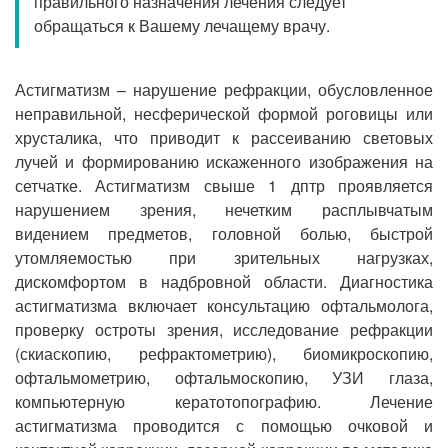
правильного назначения лечения следует
Прием кардиолога
обращаться к Вашему лечащему врачу.
Астигматизм – нарушение рефракции, обусловленное
неправильной, несферической формой роговицы или
хрусталика, что приводит к рассеиванию световых
лучей и формированию искаженного изображения на
сетчатке. Астигматизм свыше 1 дптр проявляется
нарушением зрения, нечетким расплывчатым
видением предметов, головной болью, быстрой
утомляемостью при зрительных нагрузках,
дискомфортом в надбровной области. Диагностика
астигматизма включает консультацию офтальмолога,
проверку остроты зрения, исследование рефракции
(скиаскопию, рефрактометрию), биомикроскопию,
офтальмометрию, офтальмоскопию, УЗИ глаза,
компьютерную кератотопографию. Лечение
астигматизма проводится с помощью очковой и